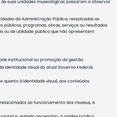
m e de suas unidades museológicas passaram a observar
tidades da Administração Pública, ressalvadas as
públicos, programas, obras, serviços ou resultados
is ou de utilidade pública que não apresentem
ade institucional ou promoção da gestão;
identidade visual do atual Governo Federal,
ive quanto à identidade visual, aos conteúdos
, relacionados ao funcionamento dos museus, à
onal e, quando necessário, à análise jurídica.