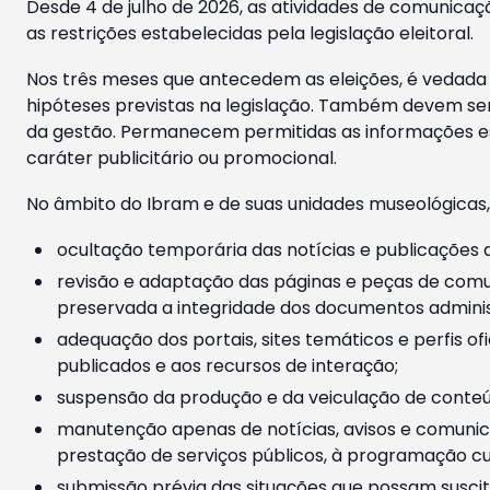
Desde 4 de julho de 2026, as atividades de comunicaçã
as restrições estabelecidas pela legislação eleitoral.
Nos três meses que antecedem as eleições, é vedada a
hipóteses previstas na legislação. Também devem ser
da gestão. Permanecem permitidas as informações est
caráter publicitário ou promocional.
No âmbito do Ibram e de suas unidades museológicas,
ocultação temporária das notícias e publicações a
revisão e adaptação das páginas e peças de comu
preservada a integridade dos documentos administ
adequação dos portais, sites temáticos e perfis ofi
publicados e aos recursos de interação;
suspensão da produção e da veiculação de conteúd
manutenção apenas de notícias, avisos e comunica
prestação de serviços públicos, à programação cul
submissão prévia das situações que possam suscita