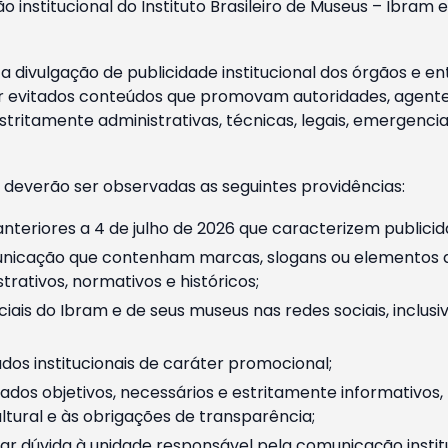
o institucional do Instituto Brasileiro de Museus – Ibra
 divulgação de publicidade institucional dos órgãos e en
 evitados conteúdos que promovam autoridades, agentes 
ritamente administrativas, técnicas, legais, emergencia
 deverão ser observadas as seguintes providências:
nteriores a 4 de julho de 2026 que caracterizem publicid
nicação que contenham marcas, slogans ou elementos da 
rativos, normativos e históricos;
ciais do Ibram e de seus museus nas redes sociais, inclus
os institucionais de caráter promocional;
dos objetivos, necessários e estritamente informativos
tural e às obrigações de transparência;
r dúvida à unidade responsável pela comunicação instituci