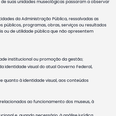
m e de suas unidades museológicas passaram a observar
tidades da Administração Pública, ressalvadas as
públicos, programas, obras, serviços ou resultados
is ou de utilidade pública que não apresentem
ade institucional ou promoção da gestão;
identidade visual do atual Governo Federal,
ive quanto à identidade visual, aos conteúdos
, relacionados ao funcionamento dos museus, à
onal e, quando necessário, à análise jurídica.