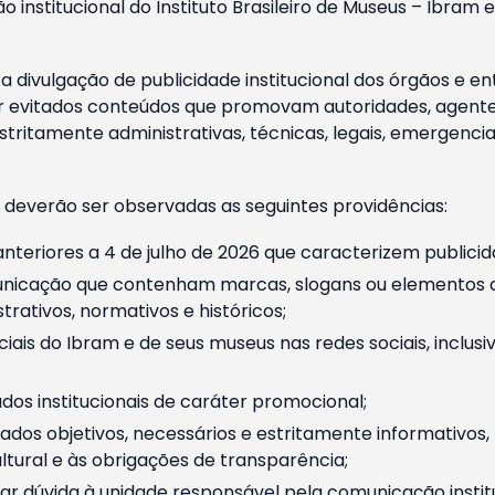
o institucional do Instituto Brasileiro de Museus – Ibra
 divulgação de publicidade institucional dos órgãos e en
 evitados conteúdos que promovam autoridades, agentes 
ritamente administrativas, técnicas, legais, emergencia
 deverão ser observadas as seguintes providências:
nteriores a 4 de julho de 2026 que caracterizem publicid
nicação que contenham marcas, slogans ou elementos da 
rativos, normativos e históricos;
ciais do Ibram e de seus museus nas redes sociais, inclus
os institucionais de caráter promocional;
dos objetivos, necessários e estritamente informativos
tural e às obrigações de transparência;
r dúvida à unidade responsável pela comunicação instituci