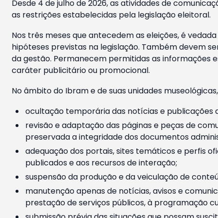
Desde 4 de julho de 2026, as atividades de comunicaçã
as restrições estabelecidas pela legislação eleitoral.
Nos três meses que antecedem as eleições, é vedada a
hipóteses previstas na legislação. Também devem ser
da gestão. Permanecem permitidas as informações est
caráter publicitário ou promocional.
No âmbito do Ibram e de suas unidades museológicas,
ocultação temporária das notícias e publicações a
revisão e adaptação das páginas e peças de comu
preservada a integridade dos documentos administ
adequação dos portais, sites temáticos e perfis ofi
publicados e aos recursos de interação;
suspensão da produção e da veiculação de conteúd
manutenção apenas de notícias, avisos e comunica
prestação de serviços públicos, à programação cul
submissão prévia das situações que possam suscita