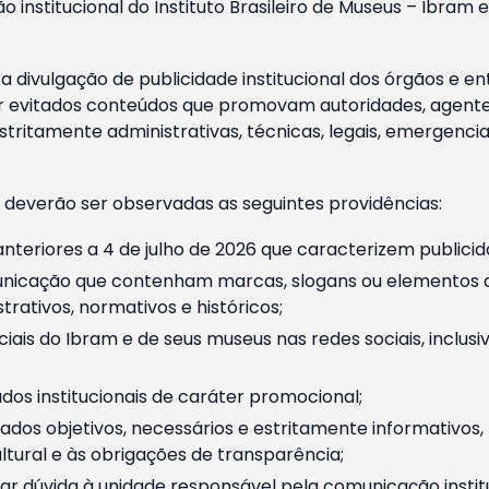
o institucional do Instituto Brasileiro de Museus – Ibra
 divulgação de publicidade institucional dos órgãos e en
 evitados conteúdos que promovam autoridades, agentes 
ritamente administrativas, técnicas, legais, emergencia
 deverão ser observadas as seguintes providências:
nteriores a 4 de julho de 2026 que caracterizem publicid
nicação que contenham marcas, slogans ou elementos da 
rativos, normativos e históricos;
ciais do Ibram e de seus museus nas redes sociais, inclus
os institucionais de caráter promocional;
dos objetivos, necessários e estritamente informativos
tural e às obrigações de transparência;
r dúvida à unidade responsável pela comunicação instituci