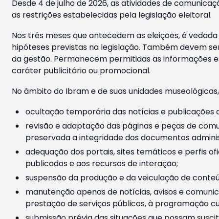
Desde 4 de julho de 2026, as atividades de comunicaçã
as restrições estabelecidas pela legislação eleitoral.
Nos três meses que antecedem as eleições, é vedada a
hipóteses previstas na legislação. Também devem ser
da gestão. Permanecem permitidas as informações est
caráter publicitário ou promocional.
No âmbito do Ibram e de suas unidades museológicas,
ocultação temporária das notícias e publicações a
revisão e adaptação das páginas e peças de comu
preservada a integridade dos documentos administ
adequação dos portais, sites temáticos e perfis ofi
publicados e aos recursos de interação;
suspensão da produção e da veiculação de conteúd
manutenção apenas de notícias, avisos e comunica
prestação de serviços públicos, à programação cul
submissão prévia das situações que possam suscita