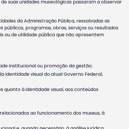
m e de suas unidades museológicas passaram a observar
tidades da Administração Pública, ressalvadas as
públicos, programas, obras, serviços ou resultados
is ou de utilidade pública que não apresentem
ade institucional ou promoção da gestão;
identidade visual do atual Governo Federal,
ive quanto à identidade visual, aos conteúdos
, relacionados ao funcionamento dos museus, à
onal e, quando necessário, à análise jurídica.