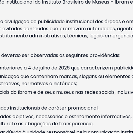
o institucional do Instituto Brasileiro de Museus – Ibra
 divulgação de publicidade institucional dos órgãos e en
 evitados conteúdos que promovam autoridades, agentes 
ritamente administrativas, técnicas, legais, emergencia
 deverão ser observadas as seguintes providências:
nteriores a 4 de julho de 2026 que caracterizem publicid
nicação que contenham marcas, slogans ou elementos da 
rativos, normativos e históricos;
ciais do Ibram e de seus museus nas redes sociais, inclus
os institucionais de caráter promocional;
dos objetivos, necessários e estritamente informativos
tural e às obrigações de transparência;
r dúvida à unidade responsável pela comunicação instituci