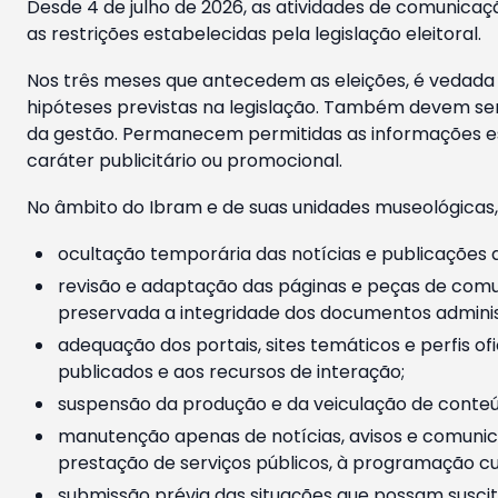
Desde 4 de julho de 2026, as atividades de comunicaçã
as restrições estabelecidas pela legislação eleitoral.
Nos três meses que antecedem as eleições, é vedada a
hipóteses previstas na legislação. Também devem ser
da gestão. Permanecem permitidas as informações est
caráter publicitário ou promocional.
No âmbito do Ibram e de suas unidades museológicas,
ocultação temporária das notícias e publicações a
revisão e adaptação das páginas e peças de comu
preservada a integridade dos documentos administ
adequação dos portais, sites temáticos e perfis ofi
publicados e aos recursos de interação;
suspensão da produção e da veiculação de conteúd
manutenção apenas de notícias, avisos e comunica
prestação de serviços públicos, à programação cul
submissão prévia das situações que possam suscita