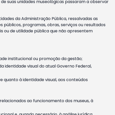
m e de suas unidades museológicas passaram a observar
tidades da Administração Pública, ressalvadas as
públicos, programas, obras, serviços ou resultados
is ou de utilidade pública que não apresentem
ade institucional ou promoção da gestão;
identidade visual do atual Governo Federal,
ive quanto à identidade visual, aos conteúdos
, relacionados ao funcionamento dos museus, à
onal e, quando necessário, à análise jurídica.