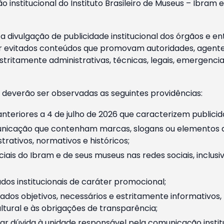
o institucional do Instituto Brasileiro de Museus – Ibra
 divulgação de publicidade institucional dos órgãos e en
 evitados conteúdos que promovam autoridades, agentes 
ritamente administrativas, técnicas, legais, emergencia
 deverão ser observadas as seguintes providências:
nteriores a 4 de julho de 2026 que caracterizem publicid
nicação que contenham marcas, slogans ou elementos da 
rativos, normativos e históricos;
ciais do Ibram e de seus museus nas redes sociais, inclus
os institucionais de caráter promocional;
dos objetivos, necessários e estritamente informativos
tural e às obrigações de transparência;
r dúvida à unidade responsável pela comunicação instituci