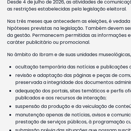
Desde 4 de julho de 2026, as atividades de comunicaçã
as restrições estabelecidas pela legislação eleitoral.
Nos três meses que antecedem as eleições, é vedada a
hipóteses previstas na legislação. Também devem ser
da gestão. Permanecem permitidas as informações est
caráter publicitário ou promocional.
No âmbito do Ibram e de suas unidades museológicas,
ocultação temporária das notícias e publicações a
revisão e adaptação das páginas e peças de comu
preservada a integridade dos documentos administ
adequação dos portais, sites temáticos e perfis ofi
publicados e aos recursos de interação;
suspensão da produção e da veiculação de conteúd
manutenção apenas de notícias, avisos e comunica
prestação de serviços públicos, à programação cul
submissão prévia das situações que possam suscita