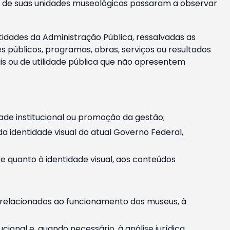
m e de suas unidades museológicas passaram a observar
tidades da Administração Pública, ressalvadas as
públicos, programas, obras, serviços ou resultados
is ou de utilidade pública que não apresentem
ade institucional ou promoção da gestão;
identidade visual do atual Governo Federal,
ive quanto à identidade visual, aos conteúdos
, relacionados ao funcionamento dos museus, à
onal e, quando necessário, à análise jurídica.