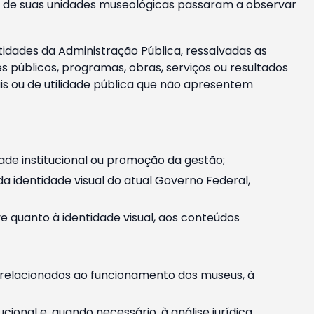
m e de suas unidades museológicas passaram a observar
tidades da Administração Pública, ressalvadas as
públicos, programas, obras, serviços ou resultados
is ou de utilidade pública que não apresentem
ade institucional ou promoção da gestão;
identidade visual do atual Governo Federal,
ive quanto à identidade visual, aos conteúdos
, relacionados ao funcionamento dos museus, à
onal e, quando necessário, à análise jurídica.