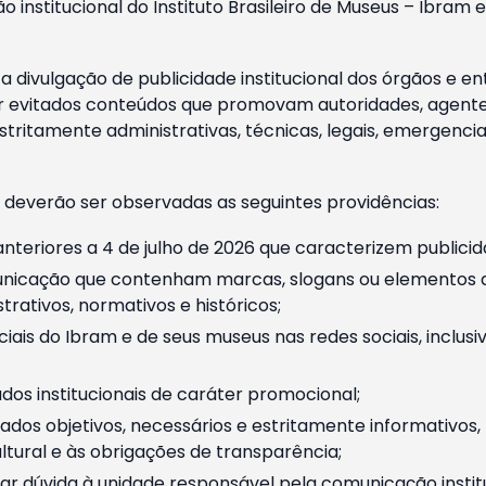
o institucional do Instituto Brasileiro de Museus – Ibra
 divulgação de publicidade institucional dos órgãos e en
 evitados conteúdos que promovam autoridades, agentes 
ritamente administrativas, técnicas, legais, emergencia
 deverão ser observadas as seguintes providências:
nteriores a 4 de julho de 2026 que caracterizem publicid
nicação que contenham marcas, slogans ou elementos da 
rativos, normativos e históricos;
ciais do Ibram e de seus museus nas redes sociais, inclus
os institucionais de caráter promocional;
dos objetivos, necessários e estritamente informativos
tural e às obrigações de transparência;
r dúvida à unidade responsável pela comunicação instituci