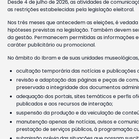
Desde 4 de julho de 2026, as atividades de comunicaçã
as restrições estabelecidas pela legislação eleitoral.
Nos três meses que antecedem as eleições, é vedada a
hipóteses previstas na legislação. Também devem ser
da gestão. Permanecem permitidas as informações est
caráter publicitário ou promocional.
No âmbito do Ibram e de suas unidades museológicas,
ocultação temporária das notícias e publicações a
revisão e adaptação das páginas e peças de comu
preservada a integridade dos documentos administ
adequação dos portais, sites temáticos e perfis ofi
publicados e aos recursos de interação;
suspensão da produção e da veiculação de conteúd
manutenção apenas de notícias, avisos e comunica
prestação de serviços públicos, à programação cul
submissão prévia das situações que possam suscita