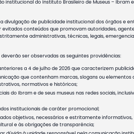
o institucional do Instituto Brasileiro de Museus – Ibra
 divulgação de publicidade institucional dos órgãos e en
 evitados conteúdos que promovam autoridades, agentes 
ritamente administrativas, técnicas, legais, emergencia
 deverão ser observadas as seguintes providências:
nteriores a 4 de julho de 2026 que caracterizem publicid
nicação que contenham marcas, slogans ou elementos da 
rativos, normativos e históricos;
ciais do Ibram e de seus museus nas redes sociais, inclus
os institucionais de caráter promocional;
dos objetivos, necessários e estritamente informativos
tural e às obrigações de transparência;
r dúvida à unidade responsável pela comunicação instituci