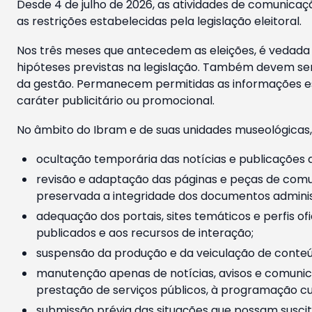
Desde 4 de julho de 2026, as atividades de comunicaçã
as restrições estabelecidas pela legislação eleitoral.
Nos três meses que antecedem as eleições, é vedada a
hipóteses previstas na legislação. Também devem ser
da gestão. Permanecem permitidas as informações est
caráter publicitário ou promocional.
No âmbito do Ibram e de suas unidades museológicas,
ocultação temporária das notícias e publicações a
revisão e adaptação das páginas e peças de comu
preservada a integridade dos documentos administ
adequação dos portais, sites temáticos e perfis ofi
publicados e aos recursos de interação;
suspensão da produção e da veiculação de conteúd
manutenção apenas de notícias, avisos e comunica
prestação de serviços públicos, à programação cul
submissão prévia das situações que possam suscita