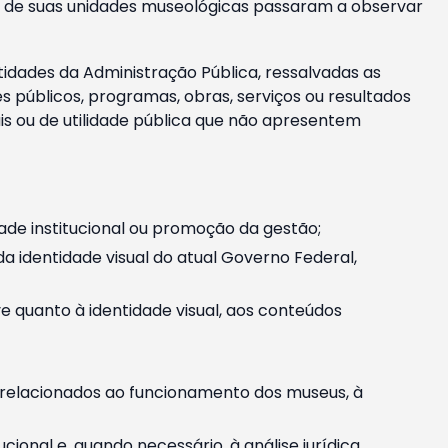
m e de suas unidades museológicas passaram a observar
tidades da Administração Pública, ressalvadas as
públicos, programas, obras, serviços ou resultados
is ou de utilidade pública que não apresentem
ade institucional ou promoção da gestão;
identidade visual do atual Governo Federal,
ive quanto à identidade visual, aos conteúdos
, relacionados ao funcionamento dos museus, à
onal e, quando necessário, à análise jurídica.