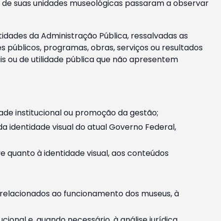
m e de suas unidades museológicas passaram a observar
tidades da Administração Pública, ressalvadas as
públicos, programas, obras, serviços ou resultados
is ou de utilidade pública que não apresentem
ade institucional ou promoção da gestão;
identidade visual do atual Governo Federal,
ive quanto à identidade visual, aos conteúdos
, relacionados ao funcionamento dos museus, à
onal e, quando necessário, à análise jurídica.