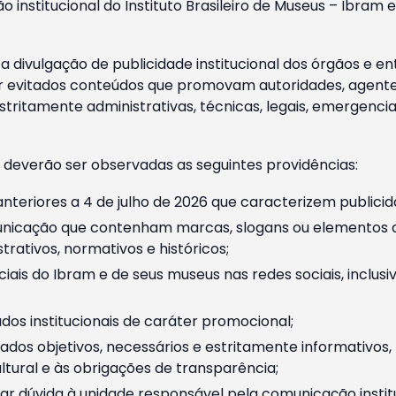
o institucional do Instituto Brasileiro de Museus – Ibra
 divulgação de publicidade institucional dos órgãos e en
 evitados conteúdos que promovam autoridades, agentes 
ritamente administrativas, técnicas, legais, emergencia
 deverão ser observadas as seguintes providências:
nteriores a 4 de julho de 2026 que caracterizem publicid
nicação que contenham marcas, slogans ou elementos da 
rativos, normativos e históricos;
ciais do Ibram e de seus museus nas redes sociais, inclus
os institucionais de caráter promocional;
dos objetivos, necessários e estritamente informativos
tural e às obrigações de transparência;
r dúvida à unidade responsável pela comunicação instituci