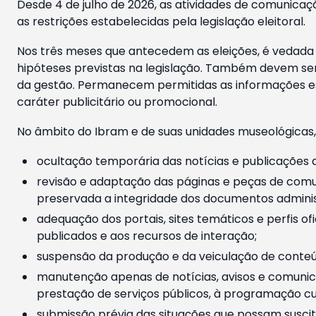
Desde 4 de julho de 2026, as atividades de comunicaçã
as restrições estabelecidas pela legislação eleitoral.
Nos três meses que antecedem as eleições, é vedada a
hipóteses previstas na legislação. Também devem ser
da gestão. Permanecem permitidas as informações est
caráter publicitário ou promocional.
No âmbito do Ibram e de suas unidades museológicas,
ocultação temporária das notícias e publicações a
revisão e adaptação das páginas e peças de comu
preservada a integridade dos documentos administ
adequação dos portais, sites temáticos e perfis ofi
publicados e aos recursos de interação;
suspensão da produção e da veiculação de conteúd
manutenção apenas de notícias, avisos e comunica
prestação de serviços públicos, à programação cul
submissão prévia das situações que possam suscita