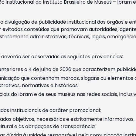
o institucional do Instituto Brasileiro de Museus – Ibra
 divulgação de publicidade institucional dos órgãos e en
 evitados conteúdos que promovam autoridades, agentes 
ritamente administrativas, técnicas, legais, emergencia
 deverão ser observadas as seguintes providências:
nteriores a 4 de julho de 2026 que caracterizem publicid
nicação que contenham marcas, slogans ou elementos da 
rativos, normativos e históricos;
ciais do Ibram e de seus museus nas redes sociais, inclus
os institucionais de caráter promocional;
dos objetivos, necessários e estritamente informativos
tural e às obrigações de transparência;
r dúvida à unidade responsável pela comunicação instituci