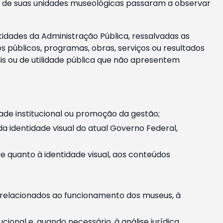
m e de suas unidades museológicas passaram a observar
tidades da Administração Pública, ressalvadas as
públicos, programas, obras, serviços ou resultados
is ou de utilidade pública que não apresentem
ade institucional ou promoção da gestão;
identidade visual do atual Governo Federal,
ive quanto à identidade visual, aos conteúdos
, relacionados ao funcionamento dos museus, à
onal e, quando necessário, à análise jurídica.