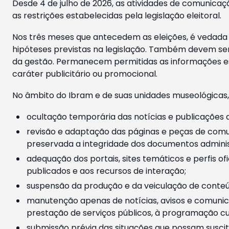
Desde 4 de julho de 2026, as atividades de comunicaçã
as restrições estabelecidas pela legislação eleitoral.
Nos três meses que antecedem as eleições, é vedada a
hipóteses previstas na legislação. Também devem ser
da gestão. Permanecem permitidas as informações est
caráter publicitário ou promocional.
No âmbito do Ibram e de suas unidades museológicas,
ocultação temporária das notícias e publicações a
revisão e adaptação das páginas e peças de comu
preservada a integridade dos documentos administ
adequação dos portais, sites temáticos e perfis ofi
publicados e aos recursos de interação;
suspensão da produção e da veiculação de conteúd
manutenção apenas de notícias, avisos e comunica
prestação de serviços públicos, à programação cul
submissão prévia das situações que possam suscita