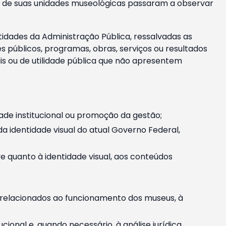
m e de suas unidades museológicas passaram a observar
tidades da Administração Pública, ressalvadas as
públicos, programas, obras, serviços ou resultados
is ou de utilidade pública que não apresentem
ade institucional ou promoção da gestão;
identidade visual do atual Governo Federal,
ive quanto à identidade visual, aos conteúdos
, relacionados ao funcionamento dos museus, à
onal e, quando necessário, à análise jurídica.