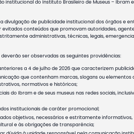
o institucional do Instituto Brasileiro de Museus – Ibra
 divulgação de publicidade institucional dos órgãos e en
 evitados conteúdos que promovam autoridades, agentes 
ritamente administrativas, técnicas, legais, emergencia
 deverão ser observadas as seguintes providências:
nteriores a 4 de julho de 2026 que caracterizem publicid
nicação que contenham marcas, slogans ou elementos da 
rativos, normativos e históricos;
ciais do Ibram e de seus museus nas redes sociais, inclus
os institucionais de caráter promocional;
dos objetivos, necessários e estritamente informativos
tural e às obrigações de transparência;
r dúvida à unidade responsável pela comunicação instituci