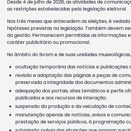
Desde 4 de julho de 2026, as atividades de comunicaçã
as restrições estabelecidas pela legislação eleitoral.
Nos três meses que antecedem as eleições, é vedada a
hipóteses previstas na legislação. Também devem ser
da gestão. Permanecem permitidas as informações est
caráter publicitário ou promocional.
No âmbito do Ibram e de suas unidades museológicas,
ocultação temporária das notícias e publicações a
revisão e adaptação das páginas e peças de comu
preservada a integridade dos documentos administ
adequação dos portais, sites temáticos e perfis ofi
publicados e aos recursos de interação;
suspensão da produção e da veiculação de conteúd
manutenção apenas de notícias, avisos e comunica
prestação de serviços públicos, à programação cul
submissão prévia das situações que possam suscita