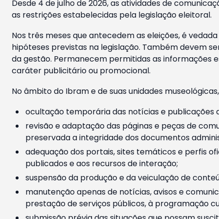
Desde 4 de julho de 2026, as atividades de comunicaçã
as restrições estabelecidas pela legislação eleitoral.
Nos três meses que antecedem as eleições, é vedada a
hipóteses previstas na legislação. Também devem ser
da gestão. Permanecem permitidas as informações est
caráter publicitário ou promocional.
No âmbito do Ibram e de suas unidades museológicas,
ocultação temporária das notícias e publicações a
revisão e adaptação das páginas e peças de comu
preservada a integridade dos documentos administ
adequação dos portais, sites temáticos e perfis ofi
publicados e aos recursos de interação;
suspensão da produção e da veiculação de conteúd
manutenção apenas de notícias, avisos e comunica
prestação de serviços públicos, à programação cul
submissão prévia das situações que possam suscita