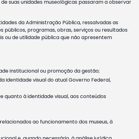
m e de suas unidades museológicas passaram a observar
tidades da Administração Pública, ressalvadas as
públicos, programas, obras, serviços ou resultados
is ou de utilidade pública que não apresentem
ade institucional ou promoção da gestão;
identidade visual do atual Governo Federal,
ive quanto à identidade visual, aos conteúdos
, relacionados ao funcionamento dos museus, à
onal e, quando necessário, à análise jurídica.