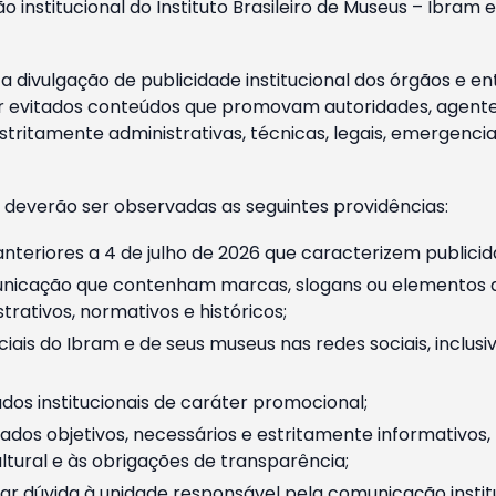
o institucional do Instituto Brasileiro de Museus – Ibra
 divulgação de publicidade institucional dos órgãos e en
 evitados conteúdos que promovam autoridades, agentes 
ritamente administrativas, técnicas, legais, emergencia
 deverão ser observadas as seguintes providências:
nteriores a 4 de julho de 2026 que caracterizem publicid
nicação que contenham marcas, slogans ou elementos da 
rativos, normativos e históricos;
ciais do Ibram e de seus museus nas redes sociais, inclus
os institucionais de caráter promocional;
dos objetivos, necessários e estritamente informativos
tural e às obrigações de transparência;
r dúvida à unidade responsável pela comunicação instituci