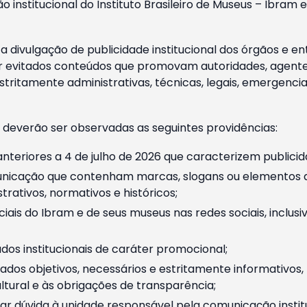
o institucional do Instituto Brasileiro de Museus – Ibra
 divulgação de publicidade institucional dos órgãos e en
 evitados conteúdos que promovam autoridades, agentes 
ritamente administrativas, técnicas, legais, emergencia
 deverão ser observadas as seguintes providências:
nteriores a 4 de julho de 2026 que caracterizem publicid
nicação que contenham marcas, slogans ou elementos da 
rativos, normativos e históricos;
ciais do Ibram e de seus museus nas redes sociais, inclus
os institucionais de caráter promocional;
dos objetivos, necessários e estritamente informativos
tural e às obrigações de transparência;
r dúvida à unidade responsável pela comunicação instituci