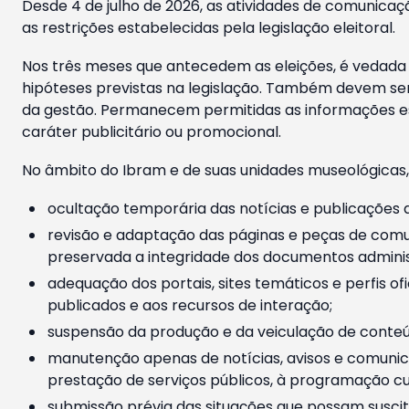
Desde 4 de julho de 2026, as atividades de comunicaçã
as restrições estabelecidas pela legislação eleitoral.
Nos três meses que antecedem as eleições, é vedada a
hipóteses previstas na legislação. Também devem ser
da gestão. Permanecem permitidas as informações est
caráter publicitário ou promocional.
No âmbito do Ibram e de suas unidades museológicas,
ocultação temporária das notícias e publicações a
revisão e adaptação das páginas e peças de comu
preservada a integridade dos documentos administ
adequação dos portais, sites temáticos e perfis ofi
publicados e aos recursos de interação;
suspensão da produção e da veiculação de conteúd
manutenção apenas de notícias, avisos e comunica
prestação de serviços públicos, à programação cul
submissão prévia das situações que possam suscita