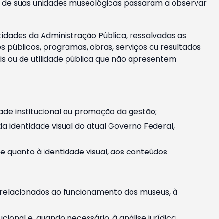
m e de suas unidades museológicas passaram a observar
tidades da Administração Pública, ressalvadas as
públicos, programas, obras, serviços ou resultados
is ou de utilidade pública que não apresentem
ade institucional ou promoção da gestão;
identidade visual do atual Governo Federal,
ive quanto à identidade visual, aos conteúdos
, relacionados ao funcionamento dos museus, à
onal e, quando necessário, à análise jurídica.