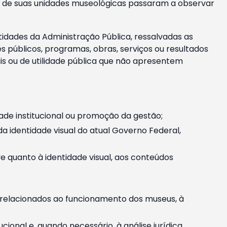
m e de suas unidades museológicas passaram a observar
tidades da Administração Pública, ressalvadas as
públicos, programas, obras, serviços ou resultados
is ou de utilidade pública que não apresentem
ade institucional ou promoção da gestão;
identidade visual do atual Governo Federal,
ive quanto à identidade visual, aos conteúdos
, relacionados ao funcionamento dos museus, à
onal e, quando necessário, à análise jurídica.