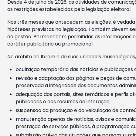
Desde 4 de julho de 2026, as atividades de comunicaçã
as restrições estabelecidas pela legislação eleitoral.
Nos três meses que antecedem as eleições, é vedada a
hipóteses previstas na legislação. Também devem ser
da gestão. Permanecem permitidas as informações est
caráter publicitário ou promocional.
No âmbito do Ibram e de suas unidades museológicas,
ocultação temporária das notícias e publicações a
revisão e adaptação das páginas e peças de comu
preservada a integridade dos documentos administ
adequação dos portais, sites temáticos e perfis ofi
publicados e aos recursos de interação;
suspensão da produção e da veiculação de conteúd
manutenção apenas de notícias, avisos e comunica
prestação de serviços públicos, à programação cul
submissão prévia das situações que possam suscita