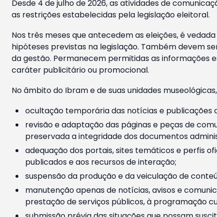
Desde 4 de julho de 2026, as atividades de comunicaçã
as restrições estabelecidas pela legislação eleitoral.
Nos três meses que antecedem as eleições, é vedada a
hipóteses previstas na legislação. Também devem ser
da gestão. Permanecem permitidas as informações est
caráter publicitário ou promocional.
No âmbito do Ibram e de suas unidades museológicas,
ocultação temporária das notícias e publicações a
revisão e adaptação das páginas e peças de comu
preservada a integridade dos documentos administ
adequação dos portais, sites temáticos e perfis ofi
publicados e aos recursos de interação;
suspensão da produção e da veiculação de conteúd
manutenção apenas de notícias, avisos e comunica
prestação de serviços públicos, à programação cul
submissão prévia das situações que possam suscita