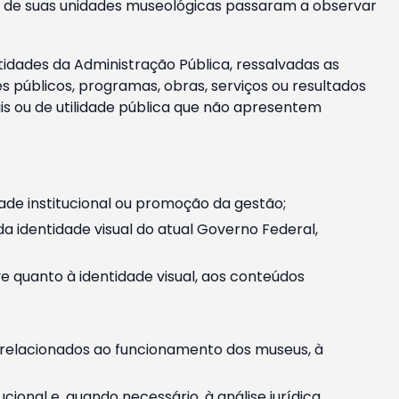
m e de suas unidades museológicas passaram a observar
tidades da Administração Pública, ressalvadas as
públicos, programas, obras, serviços ou resultados
is ou de utilidade pública que não apresentem
ade institucional ou promoção da gestão;
identidade visual do atual Governo Federal,
ive quanto à identidade visual, aos conteúdos
, relacionados ao funcionamento dos museus, à
onal e, quando necessário, à análise jurídica.