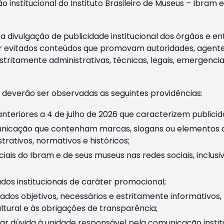
o institucional do Instituto Brasileiro de Museus – Ibra
 divulgação de publicidade institucional dos órgãos e en
 evitados conteúdos que promovam autoridades, agentes 
ritamente administrativas, técnicas, legais, emergencia
 deverão ser observadas as seguintes providências:
nteriores a 4 de julho de 2026 que caracterizem publicid
nicação que contenham marcas, slogans ou elementos da 
rativos, normativos e históricos;
ciais do Ibram e de seus museus nas redes sociais, inclus
os institucionais de caráter promocional;
dos objetivos, necessários e estritamente informativos
tural e às obrigações de transparência;
r dúvida à unidade responsável pela comunicação instituci