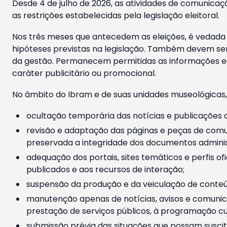
Desde 4 de julho de 2026, as atividades de comunicaçã
as restrições estabelecidas pela legislação eleitoral.
Nos três meses que antecedem as eleições, é vedada a
hipóteses previstas na legislação. Também devem ser
da gestão. Permanecem permitidas as informações est
caráter publicitário ou promocional.
No âmbito do Ibram e de suas unidades museológicas,
ocultação temporária das notícias e publicações a
revisão e adaptação das páginas e peças de comu
preservada a integridade dos documentos administ
adequação dos portais, sites temáticos e perfis ofi
publicados e aos recursos de interação;
suspensão da produção e da veiculação de conteúd
manutenção apenas de notícias, avisos e comunica
prestação de serviços públicos, à programação cul
submissão prévia das situações que possam suscita