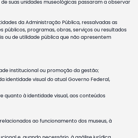
m e de suas unidades museológicas passaram a observar
tidades da Administração Pública, ressalvadas as
públicos, programas, obras, serviços ou resultados
is ou de utilidade pública que não apresentem
ade institucional ou promoção da gestão;
identidade visual do atual Governo Federal,
ive quanto à identidade visual, aos conteúdos
, relacionados ao funcionamento dos museus, à
onal e, quando necessário, à análise jurídica.