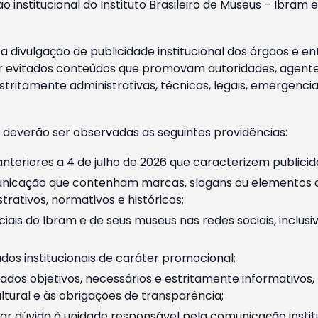
o institucional do Instituto Brasileiro de Museus – Ibra
 divulgação de publicidade institucional dos órgãos e en
 evitados conteúdos que promovam autoridades, agentes 
ritamente administrativas, técnicas, legais, emergencia
 deverão ser observadas as seguintes providências:
nteriores a 4 de julho de 2026 que caracterizem publicid
nicação que contenham marcas, slogans ou elementos da 
rativos, normativos e históricos;
ciais do Ibram e de seus museus nas redes sociais, inclus
os institucionais de caráter promocional;
dos objetivos, necessários e estritamente informativos
tural e às obrigações de transparência;
r dúvida à unidade responsável pela comunicação instituci