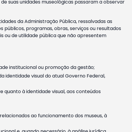
m e de suas unidades museológicas passaram a observar
tidades da Administração Pública, ressalvadas as
públicos, programas, obras, serviços ou resultados
is ou de utilidade pública que não apresentem
ade institucional ou promoção da gestão;
identidade visual do atual Governo Federal,
ive quanto à identidade visual, aos conteúdos
, relacionados ao funcionamento dos museus, à
onal e, quando necessário, à análise jurídica.