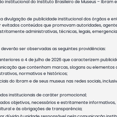
o institucional do Instituto Brasileiro de Museus – Ibra
 divulgação de publicidade institucional dos órgãos e en
 evitados conteúdos que promovam autoridades, agentes 
ritamente administrativas, técnicas, legais, emergencia
 deverão ser observadas as seguintes providências:
nteriores a 4 de julho de 2026 que caracterizem publicid
nicação que contenham marcas, slogans ou elementos da 
rativos, normativos e históricos;
ciais do Ibram e de seus museus nas redes sociais, inclus
os institucionais de caráter promocional;
dos objetivos, necessários e estritamente informativos
tural e às obrigações de transparência;
r dúvida à unidade responsável pela comunicação instituci