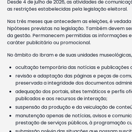
Desde 4 de julho de 2026, as atividades de comunicaçã
as restrições estabelecidas pela legislação eleitoral.
Nos três meses que antecedem as eleições, é vedada a
hipóteses previstas na legislação. Também devem ser
da gestão. Permanecem permitidas as informações est
caráter publicitário ou promocional.
No âmbito do Ibram e de suas unidades museológicas,
ocultação temporária das notícias e publicações a
revisão e adaptação das páginas e peças de comu
preservada a integridade dos documentos administ
adequação dos portais, sites temáticos e perfis ofi
publicados e aos recursos de interação;
suspensão da produção e da veiculação de conteúd
manutenção apenas de notícias, avisos e comunica
prestação de serviços públicos, à programação cul
submissão prévia das situações que possam suscita