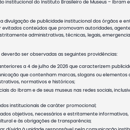
o institucional do Instituto Brasileiro de Museus – Ibra
 divulgação de publicidade institucional dos órgãos e en
 evitados conteúdos que promovam autoridades, agentes 
ritamente administrativas, técnicas, legais, emergencia
 deverão ser observadas as seguintes providências:
nteriores a 4 de julho de 2026 que caracterizem publicid
nicação que contenham marcas, slogans ou elementos da 
rativos, normativos e históricos;
ciais do Ibram e de seus museus nas redes sociais, inclus
os institucionais de caráter promocional;
dos objetivos, necessários e estritamente informativos
tural e às obrigações de transparência;
r dúvida à unidade responsável pela comunicação instituci