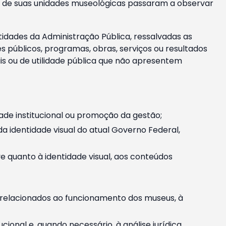
m e de suas unidades museológicas passaram a observar
tidades da Administração Pública, ressalvadas as
públicos, programas, obras, serviços ou resultados
is ou de utilidade pública que não apresentem
ade institucional ou promoção da gestão;
identidade visual do atual Governo Federal,
ive quanto à identidade visual, aos conteúdos
, relacionados ao funcionamento dos museus, à
onal e, quando necessário, à análise jurídica.