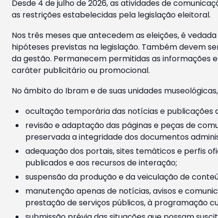
Desde 4 de julho de 2026, as atividades de comunicaçã
as restrições estabelecidas pela legislação eleitoral.
Nos três meses que antecedem as eleições, é vedada a
hipóteses previstas na legislação. Também devem ser
da gestão. Permanecem permitidas as informações est
caráter publicitário ou promocional.
No âmbito do Ibram e de suas unidades museológicas,
ocultação temporária das notícias e publicações a
revisão e adaptação das páginas e peças de comu
preservada a integridade dos documentos administ
adequação dos portais, sites temáticos e perfis ofi
publicados e aos recursos de interação;
suspensão da produção e da veiculação de conteúd
manutenção apenas de notícias, avisos e comunica
prestação de serviços públicos, à programação cul
submissão prévia das situações que possam suscita