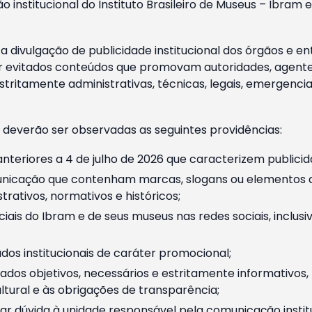
o institucional do Instituto Brasileiro de Museus – Ibra
 divulgação de publicidade institucional dos órgãos e en
 evitados conteúdos que promovam autoridades, agentes 
ritamente administrativas, técnicas, legais, emergencia
 deverão ser observadas as seguintes providências:
nteriores a 4 de julho de 2026 que caracterizem publicid
nicação que contenham marcas, slogans ou elementos da 
rativos, normativos e históricos;
ciais do Ibram e de seus museus nas redes sociais, inclus
os institucionais de caráter promocional;
dos objetivos, necessários e estritamente informativos
tural e às obrigações de transparência;
r dúvida à unidade responsável pela comunicação instituci