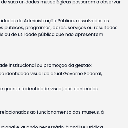
m e de suas unidades museológicas passaram a observar
tidades da Administração Pública, ressalvadas as
públicos, programas, obras, serviços ou resultados
is ou de utilidade pública que não apresentem
ade institucional ou promoção da gestão;
identidade visual do atual Governo Federal,
ive quanto à identidade visual, aos conteúdos
, relacionados ao funcionamento dos museus, à
onal e, quando necessário, à análise jurídica.