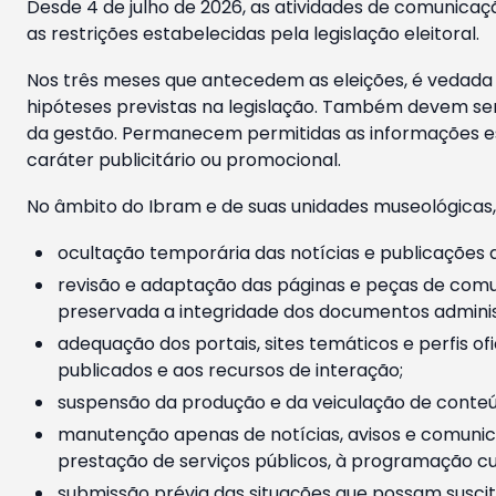
Desde 4 de julho de 2026, as atividades de comunicaçã
as restrições estabelecidas pela legislação eleitoral.
Nos três meses que antecedem as eleições, é vedada a
hipóteses previstas na legislação. Também devem ser
da gestão. Permanecem permitidas as informações est
caráter publicitário ou promocional.
No âmbito do Ibram e de suas unidades museológicas,
ocultação temporária das notícias e publicações a
revisão e adaptação das páginas e peças de comu
preservada a integridade dos documentos administ
adequação dos portais, sites temáticos e perfis ofi
publicados e aos recursos de interação;
suspensão da produção e da veiculação de conteúd
manutenção apenas de notícias, avisos e comunica
prestação de serviços públicos, à programação cul
submissão prévia das situações que possam suscita