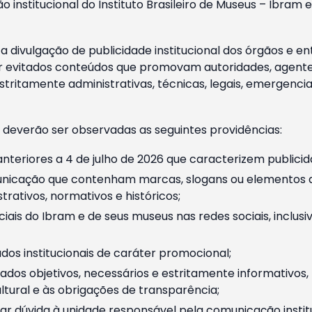
o institucional do Instituto Brasileiro de Museus – Ibra
 divulgação de publicidade institucional dos órgãos e en
 evitados conteúdos que promovam autoridades, agentes 
ritamente administrativas, técnicas, legais, emergencia
 deverão ser observadas as seguintes providências:
nteriores a 4 de julho de 2026 que caracterizem publicid
nicação que contenham marcas, slogans ou elementos da 
rativos, normativos e históricos;
ciais do Ibram e de seus museus nas redes sociais, inclus
os institucionais de caráter promocional;
dos objetivos, necessários e estritamente informativos
tural e às obrigações de transparência;
r dúvida à unidade responsável pela comunicação instituci