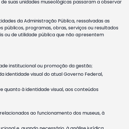
m e de suas unidades museológicas passaram a observar
tidades da Administração Pública, ressalvadas as
públicos, programas, obras, serviços ou resultados
is ou de utilidade pública que não apresentem
ade institucional ou promoção da gestão;
identidade visual do atual Governo Federal,
ive quanto à identidade visual, aos conteúdos
, relacionados ao funcionamento dos museus, à
onal e, quando necessário, à análise jurídica.