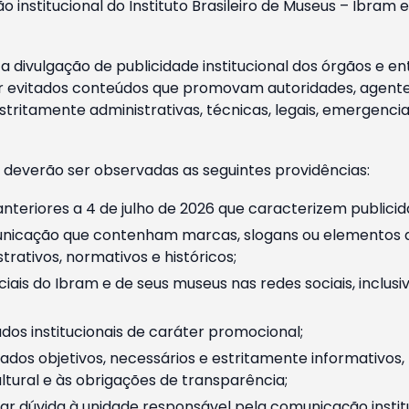
o institucional do Instituto Brasileiro de Museus – Ibra
 divulgação de publicidade institucional dos órgãos e en
 evitados conteúdos que promovam autoridades, agentes 
ritamente administrativas, técnicas, legais, emergencia
 deverão ser observadas as seguintes providências:
nteriores a 4 de julho de 2026 que caracterizem publicid
nicação que contenham marcas, slogans ou elementos da 
rativos, normativos e históricos;
ciais do Ibram e de seus museus nas redes sociais, inclus
os institucionais de caráter promocional;
dos objetivos, necessários e estritamente informativos
tural e às obrigações de transparência;
r dúvida à unidade responsável pela comunicação instituci