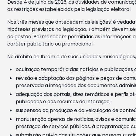
Desde 4 de julho de 2026, as atividades de comunicaçã
as restrições estabelecidas pela legislação eleitoral.
Nos três meses que antecedem as eleições, é vedada a
hipóteses previstas na legislação. Também devem ser
da gestão. Permanecem permitidas as informações est
caráter publicitário ou promocional.
No âmbito do Ibram e de suas unidades museológicas,
ocultação temporária das notícias e publicações a
revisão e adaptação das páginas e peças de comu
preservada a integridade dos documentos administ
adequação dos portais, sites temáticos e perfis ofi
publicados e aos recursos de interação;
suspensão da produção e da veiculação de conteúd
manutenção apenas de notícias, avisos e comunica
prestação de serviços públicos, à programação cul
submissão prévia das situações que possam suscita