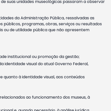
m e de suas unidades museológicas passaram a observar
tidades da Administração Pública, ressalvadas as
públicos, programas, obras, serviços ou resultados
is ou de utilidade pública que não apresentem
ade institucional ou promoção da gestão;
identidade visual do atual Governo Federal,
ive quanto à identidade visual, aos conteúdos
, relacionados ao funcionamento dos museus, à
onal e, quando necessário, à análise jurídica.