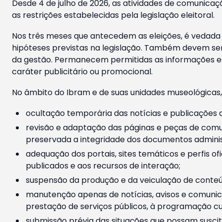
Desde 4 de julho de 2026, as atividades de comunicaçã
as restrições estabelecidas pela legislação eleitoral.
Nos três meses que antecedem as eleições, é vedada a
hipóteses previstas na legislação. Também devem ser
da gestão. Permanecem permitidas as informações est
caráter publicitário ou promocional.
No âmbito do Ibram e de suas unidades museológicas,
ocultação temporária das notícias e publicações a
revisão e adaptação das páginas e peças de comu
preservada a integridade dos documentos administ
adequação dos portais, sites temáticos e perfis ofi
publicados e aos recursos de interação;
suspensão da produção e da veiculação de conteúd
manutenção apenas de notícias, avisos e comunica
prestação de serviços públicos, à programação cul
submissão prévia das situações que possam suscita