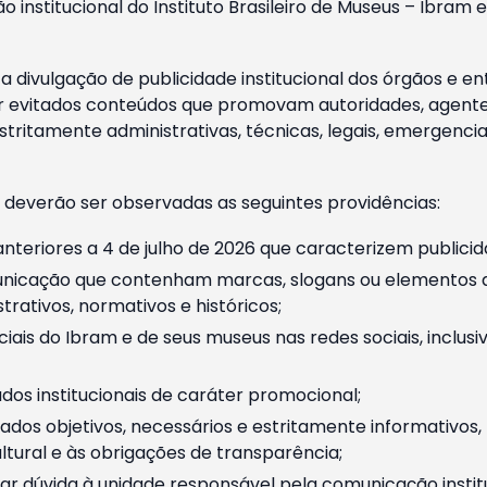
o institucional do Instituto Brasileiro de Museus – Ibra
 divulgação de publicidade institucional dos órgãos e en
 evitados conteúdos que promovam autoridades, agentes 
ritamente administrativas, técnicas, legais, emergencia
 deverão ser observadas as seguintes providências:
nteriores a 4 de julho de 2026 que caracterizem publicid
nicação que contenham marcas, slogans ou elementos da 
rativos, normativos e históricos;
ciais do Ibram e de seus museus nas redes sociais, inclus
os institucionais de caráter promocional;
dos objetivos, necessários e estritamente informativos
tural e às obrigações de transparência;
r dúvida à unidade responsável pela comunicação instituci