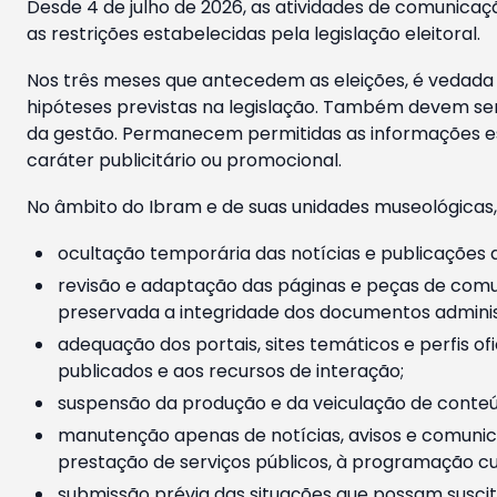
Desde 4 de julho de 2026, as atividades de comunicaçã
as restrições estabelecidas pela legislação eleitoral.
Nos três meses que antecedem as eleições, é vedada a
hipóteses previstas na legislação. Também devem ser
da gestão. Permanecem permitidas as informações est
caráter publicitário ou promocional.
No âmbito do Ibram e de suas unidades museológicas,
ocultação temporária das notícias e publicações a
revisão e adaptação das páginas e peças de comu
preservada a integridade dos documentos administ
adequação dos portais, sites temáticos e perfis ofi
publicados e aos recursos de interação;
suspensão da produção e da veiculação de conteúd
manutenção apenas de notícias, avisos e comunica
prestação de serviços públicos, à programação cul
submissão prévia das situações que possam suscita