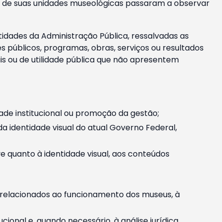
m e de suas unidades museológicas passaram a observar
tidades da Administração Pública, ressalvadas as
públicos, programas, obras, serviços ou resultados
is ou de utilidade pública que não apresentem
ade institucional ou promoção da gestão;
identidade visual do atual Governo Federal,
ive quanto à identidade visual, aos conteúdos
, relacionados ao funcionamento dos museus, à
onal e, quando necessário, à análise jurídica.