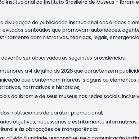
o institucional do Instituto Brasileiro de Museus – Ibra
 divulgação de publicidade institucional dos órgãos e en
 evitados conteúdos que promovam autoridades, agentes 
ritamente administrativas, técnicas, legais, emergencia
 deverão ser observadas as seguintes providências:
nteriores a 4 de julho de 2026 que caracterizem publicid
nicação que contenham marcas, slogans ou elementos da 
rativos, normativos e históricos;
ciais do Ibram e de seus museus nas redes sociais, inclus
os institucionais de caráter promocional;
dos objetivos, necessários e estritamente informativos
tural e às obrigações de transparência;
r dúvida à unidade responsável pela comunicação instituci