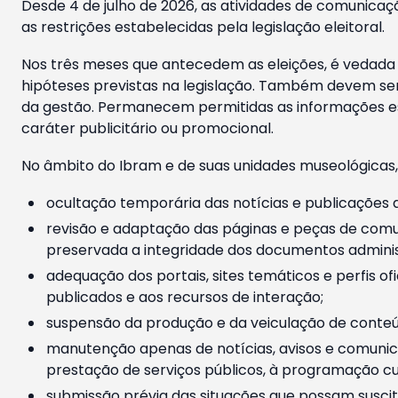
Desde 4 de julho de 2026, as atividades de comunicaçã
as restrições estabelecidas pela legislação eleitoral.
Nos três meses que antecedem as eleições, é vedada a
hipóteses previstas na legislação. Também devem ser
da gestão. Permanecem permitidas as informações est
caráter publicitário ou promocional.
No âmbito do Ibram e de suas unidades museológicas,
ocultação temporária das notícias e publicações a
revisão e adaptação das páginas e peças de comu
preservada a integridade dos documentos administ
adequação dos portais, sites temáticos e perfis ofi
publicados e aos recursos de interação;
suspensão da produção e da veiculação de conteúd
manutenção apenas de notícias, avisos e comunica
prestação de serviços públicos, à programação cul
submissão prévia das situações que possam suscita