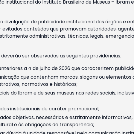
o institucional do Instituto Brasileiro de Museus – Ibra
 divulgação de publicidade institucional dos órgãos e en
 evitados conteúdos que promovam autoridades, agentes 
ritamente administrativas, técnicas, legais, emergencia
 deverão ser observadas as seguintes providências:
nteriores a 4 de julho de 2026 que caracterizem publicid
nicação que contenham marcas, slogans ou elementos da 
rativos, normativos e históricos;
ciais do Ibram e de seus museus nas redes sociais, inclus
os institucionais de caráter promocional;
dos objetivos, necessários e estritamente informativos
tural e às obrigações de transparência;
r dúvida à unidade responsável pela comunicação instituci