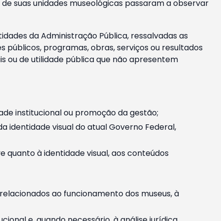
m e de suas unidades museológicas passaram a observar
tidades da Administração Pública, ressalvadas as
públicos, programas, obras, serviços ou resultados
is ou de utilidade pública que não apresentem
ade institucional ou promoção da gestão;
identidade visual do atual Governo Federal,
ive quanto à identidade visual, aos conteúdos
, relacionados ao funcionamento dos museus, à
onal e, quando necessário, à análise jurídica.