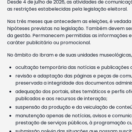
Desde 4 de julho de 2026, as atividades de comunicaçã
as restrições estabelecidas pela legislação eleitoral.
Nos três meses que antecedem as eleições, é vedada a
hipóteses previstas na legislação. Também devem ser
da gestão. Permanecem permitidas as informações est
caráter publicitário ou promocional.
No âmbito do Ibram e de suas unidades museológicas,
ocultação temporária das notícias e publicações a
revisão e adaptação das páginas e peças de comu
preservada a integridade dos documentos administ
adequação dos portais, sites temáticos e perfis ofi
publicados e aos recursos de interação;
suspensão da produção e da veiculação de conteúd
manutenção apenas de notícias, avisos e comunica
prestação de serviços públicos, à programação cul
submissão prévia das situações que possam suscita