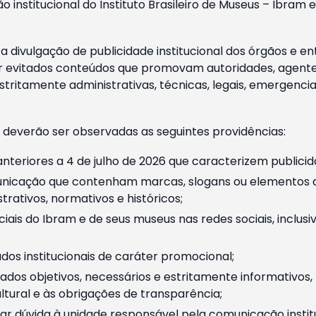
o institucional do Instituto Brasileiro de Museus – Ibra
 divulgação de publicidade institucional dos órgãos e en
 evitados conteúdos que promovam autoridades, agentes 
ritamente administrativas, técnicas, legais, emergencia
 deverão ser observadas as seguintes providências:
nteriores a 4 de julho de 2026 que caracterizem publicid
nicação que contenham marcas, slogans ou elementos da 
rativos, normativos e históricos;
ciais do Ibram e de seus museus nas redes sociais, inclus
os institucionais de caráter promocional;
dos objetivos, necessários e estritamente informativos
tural e às obrigações de transparência;
r dúvida à unidade responsável pela comunicação instituci