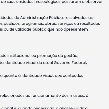
m e de suas unidades museológicas passaram a observar
tidades da Administração Pública, ressalvadas as
públicos, programas, obras, serviços ou resultados
is ou de utilidade pública que não apresentem
ade institucional ou promoção da gestão;
identidade visual do atual Governo Federal,
ive quanto à identidade visual, aos conteúdos
, relacionados ao funcionamento dos museus, à
onal e, quando necessário, à análise jurídica.