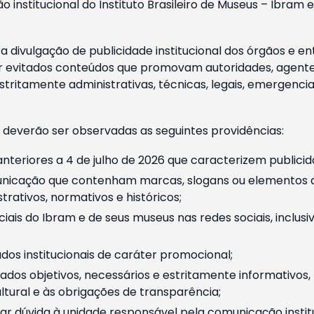
o institucional do Instituto Brasileiro de Museus – Ibra
 divulgação de publicidade institucional dos órgãos e en
 evitados conteúdos que promovam autoridades, agentes 
ritamente administrativas, técnicas, legais, emergencia
 deverão ser observadas as seguintes providências:
nteriores a 4 de julho de 2026 que caracterizem publicid
nicação que contenham marcas, slogans ou elementos da 
rativos, normativos e históricos;
ciais do Ibram e de seus museus nas redes sociais, inclus
os institucionais de caráter promocional;
dos objetivos, necessários e estritamente informativos
tural e às obrigações de transparência;
r dúvida à unidade responsável pela comunicação instituci