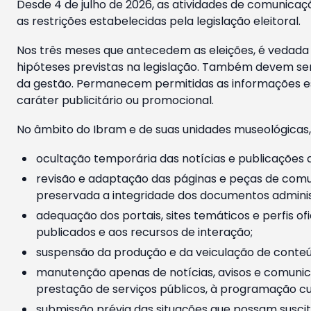
Desde 4 de julho de 2026, as atividades de comunicaçã
as restrições estabelecidas pela legislação eleitoral.
Nos três meses que antecedem as eleições, é vedada a
hipóteses previstas na legislação. Também devem ser
da gestão. Permanecem permitidas as informações est
caráter publicitário ou promocional.
No âmbito do Ibram e de suas unidades museológicas,
ocultação temporária das notícias e publicações a
revisão e adaptação das páginas e peças de comu
preservada a integridade dos documentos administ
adequação dos portais, sites temáticos e perfis ofi
publicados e aos recursos de interação;
suspensão da produção e da veiculação de conteúd
manutenção apenas de notícias, avisos e comunica
prestação de serviços públicos, à programação cul
submissão prévia das situações que possam suscita