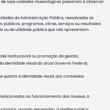
m e de suas unidades museológicas passaram a observar
tidades da Administração Pública, ressalvadas as
públicos, programas, obras, serviços ou resultados
is ou de utilidade pública que não apresentem
ade institucional ou promoção da gestão;
identidade visual do atual Governo Federal,
ive quanto à identidade visual, aos conteúdos
, relacionados ao funcionamento dos museus, à
onal e, quando necessário, à análise jurídica.