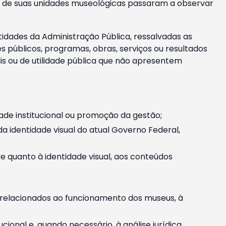
m e de suas unidades museológicas passaram a observar
tidades da Administração Pública, ressalvadas as
públicos, programas, obras, serviços ou resultados
is ou de utilidade pública que não apresentem
ade institucional ou promoção da gestão;
identidade visual do atual Governo Federal,
ive quanto à identidade visual, aos conteúdos
, relacionados ao funcionamento dos museus, à
onal e, quando necessário, à análise jurídica.