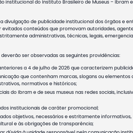
o institucional do Instituto Brasileiro de Museus – Ibra
 divulgação de publicidade institucional dos órgãos e en
 evitados conteúdos que promovam autoridades, agentes 
ritamente administrativas, técnicas, legais, emergencia
 deverão ser observadas as seguintes providências:
nteriores a 4 de julho de 2026 que caracterizem publicid
nicação que contenham marcas, slogans ou elementos da 
rativos, normativos e históricos;
ciais do Ibram e de seus museus nas redes sociais, inclus
os institucionais de caráter promocional;
dos objetivos, necessários e estritamente informativos
tural e às obrigações de transparência;
r dúvida à unidade responsável pela comunicação instituci