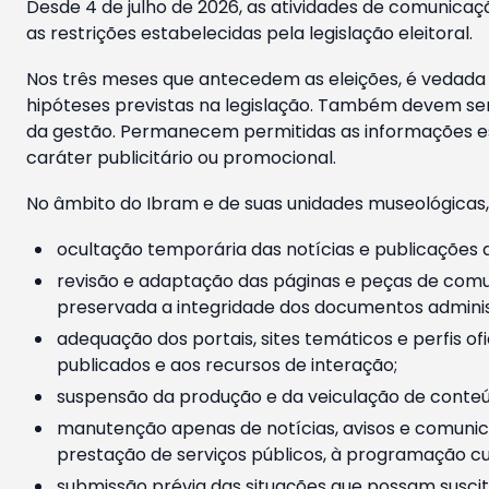
Desde 4 de julho de 2026, as atividades de comunicaçã
as restrições estabelecidas pela legislação eleitoral.
Nos três meses que antecedem as eleições, é vedada a
hipóteses previstas na legislação. Também devem ser
da gestão. Permanecem permitidas as informações est
caráter publicitário ou promocional.
No âmbito do Ibram e de suas unidades museológicas,
ocultação temporária das notícias e publicações a
revisão e adaptação das páginas e peças de comu
preservada a integridade dos documentos administ
adequação dos portais, sites temáticos e perfis ofi
publicados e aos recursos de interação;
suspensão da produção e da veiculação de conteúd
manutenção apenas de notícias, avisos e comunica
prestação de serviços públicos, à programação cul
submissão prévia das situações que possam suscita