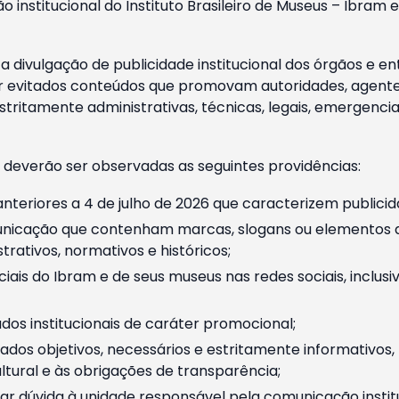
o institucional do Instituto Brasileiro de Museus – Ibra
 divulgação de publicidade institucional dos órgãos e en
 evitados conteúdos que promovam autoridades, agentes 
ritamente administrativas, técnicas, legais, emergencia
 deverão ser observadas as seguintes providências:
nteriores a 4 de julho de 2026 que caracterizem publicid
nicação que contenham marcas, slogans ou elementos da 
rativos, normativos e históricos;
ciais do Ibram e de seus museus nas redes sociais, inclus
os institucionais de caráter promocional;
dos objetivos, necessários e estritamente informativos
tural e às obrigações de transparência;
r dúvida à unidade responsável pela comunicação instituci