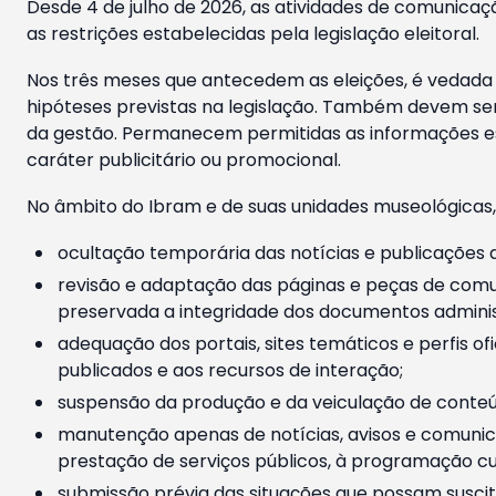
Desde 4 de julho de 2026, as atividades de comunicaçã
as restrições estabelecidas pela legislação eleitoral.
Nos três meses que antecedem as eleições, é vedada a
hipóteses previstas na legislação. Também devem ser
da gestão. Permanecem permitidas as informações est
caráter publicitário ou promocional.
No âmbito do Ibram e de suas unidades museológicas,
ocultação temporária das notícias e publicações a
revisão e adaptação das páginas e peças de comu
preservada a integridade dos documentos administ
adequação dos portais, sites temáticos e perfis ofi
publicados e aos recursos de interação;
suspensão da produção e da veiculação de conteúd
manutenção apenas de notícias, avisos e comunica
prestação de serviços públicos, à programação cul
submissão prévia das situações que possam suscita