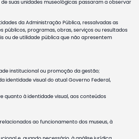
m e de suas unidades museológicas passaram a observar
tidades da Administração Pública, ressalvadas as
públicos, programas, obras, serviços ou resultados
is ou de utilidade pública que não apresentem
ade institucional ou promoção da gestão;
identidade visual do atual Governo Federal,
ive quanto à identidade visual, aos conteúdos
, relacionados ao funcionamento dos museus, à
onal e, quando necessário, à análise jurídica.