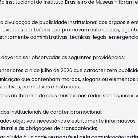
o institucional do Instituto Brasileiro de Museus – Ibra
 divulgação de publicidade institucional dos órgãos e en
 evitados conteúdos que promovam autoridades, agentes 
ritamente administrativas, técnicas, legais, emergencia
 deverão ser observadas as seguintes providências:
nteriores a 4 de julho de 2026 que caracterizem publicid
nicação que contenham marcas, slogans ou elementos da 
rativos, normativos e históricos;
ciais do Ibram e de seus museus nas redes sociais, inclus
os institucionais de caráter promocional;
dos objetivos, necessários e estritamente informativos
tural e às obrigações de transparência;
r dúvida à unidade responsável pela comunicação instituci