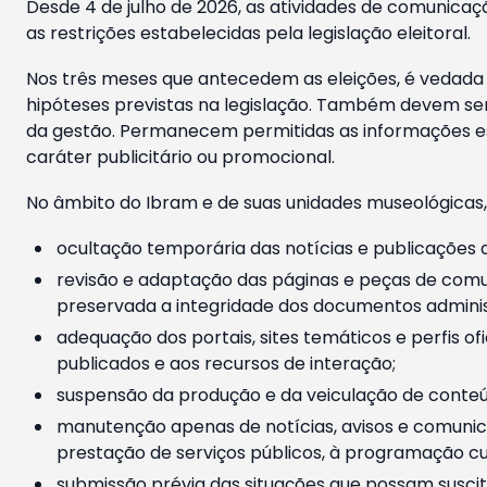
Desde 4 de julho de 2026, as atividades de comunicaçã
as restrições estabelecidas pela legislação eleitoral.
Nos três meses que antecedem as eleições, é vedada a
hipóteses previstas na legislação. Também devem ser
da gestão. Permanecem permitidas as informações est
caráter publicitário ou promocional.
No âmbito do Ibram e de suas unidades museológicas,
ocultação temporária das notícias e publicações a
revisão e adaptação das páginas e peças de comu
preservada a integridade dos documentos administ
adequação dos portais, sites temáticos e perfis ofi
publicados e aos recursos de interação;
suspensão da produção e da veiculação de conteúd
manutenção apenas de notícias, avisos e comunica
prestação de serviços públicos, à programação cul
submissão prévia das situações que possam suscita