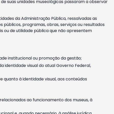
m e de suas unidades museológicas passaram a observar
tidades da Administração Pública, ressalvadas as
públicos, programas, obras, serviços ou resultados
is ou de utilidade pública que não apresentem
ade institucional ou promoção da gestão;
identidade visual do atual Governo Federal,
ive quanto à identidade visual, aos conteúdos
, relacionados ao funcionamento dos museus, à
onal e, quando necessário, à análise jurídica.