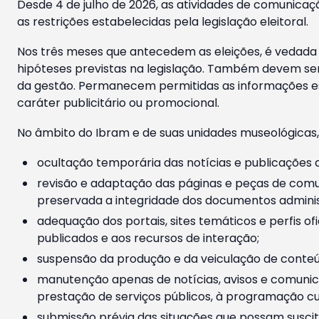
Desde 4 de julho de 2026, as atividades de comunicaçã
as restrições estabelecidas pela legislação eleitoral.
Nos três meses que antecedem as eleições, é vedada a
hipóteses previstas na legislação. Também devem ser
da gestão. Permanecem permitidas as informações est
caráter publicitário ou promocional.
No âmbito do Ibram e de suas unidades museológicas,
ocultação temporária das notícias e publicações a
revisão e adaptação das páginas e peças de comu
preservada a integridade dos documentos administ
adequação dos portais, sites temáticos e perfis ofi
publicados e aos recursos de interação;
suspensão da produção e da veiculação de conteúd
manutenção apenas de notícias, avisos e comunica
prestação de serviços públicos, à programação cul
submissão prévia das situações que possam suscita