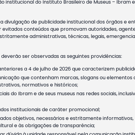
o institucional do Instituto Brasileiro de Museus – Ibra
 divulgação de publicidade institucional dos órgãos e en
 evitados conteúdos que promovam autoridades, agentes 
ritamente administrativas, técnicas, legais, emergencia
 deverão ser observadas as seguintes providências:
nteriores a 4 de julho de 2026 que caracterizem publicid
nicação que contenham marcas, slogans ou elementos da 
rativos, normativos e históricos;
ciais do Ibram e de seus museus nas redes sociais, inclus
os institucionais de caráter promocional;
dos objetivos, necessários e estritamente informativos
tural e às obrigações de transparência;
r dúvida à unidade responsável pela comunicação instituci