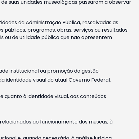
m e de suas unidades museológicas passaram a observar
tidades da Administração Pública, ressalvadas as
públicos, programas, obras, serviços ou resultados
is ou de utilidade pública que não apresentem
ade institucional ou promoção da gestão;
identidade visual do atual Governo Federal,
ive quanto à identidade visual, aos conteúdos
, relacionados ao funcionamento dos museus, à
onal e, quando necessário, à análise jurídica.