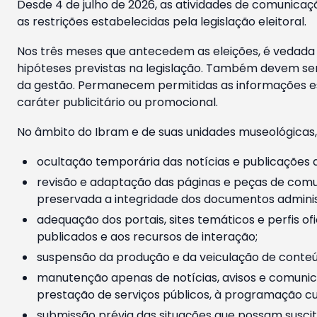
Desde 4 de julho de 2026, as atividades de comunicaçã
as restrições estabelecidas pela legislação eleitoral.
Nos três meses que antecedem as eleições, é vedada a
hipóteses previstas na legislação. Também devem ser
da gestão. Permanecem permitidas as informações est
caráter publicitário ou promocional.
No âmbito do Ibram e de suas unidades museológicas,
ocultação temporária das notícias e publicações a
revisão e adaptação das páginas e peças de comu
preservada a integridade dos documentos administ
adequação dos portais, sites temáticos e perfis ofi
publicados e aos recursos de interação;
suspensão da produção e da veiculação de conteúd
manutenção apenas de notícias, avisos e comunica
prestação de serviços públicos, à programação cul
submissão prévia das situações que possam suscita