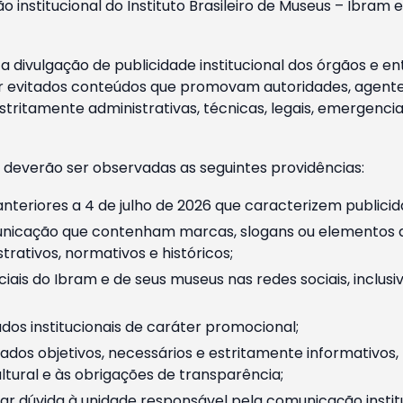
o institucional do Instituto Brasileiro de Museus – Ibra
 divulgação de publicidade institucional dos órgãos e en
 evitados conteúdos que promovam autoridades, agentes 
ritamente administrativas, técnicas, legais, emergencia
 deverão ser observadas as seguintes providências:
nteriores a 4 de julho de 2026 que caracterizem publicid
nicação que contenham marcas, slogans ou elementos da 
rativos, normativos e históricos;
ciais do Ibram e de seus museus nas redes sociais, inclus
os institucionais de caráter promocional;
dos objetivos, necessários e estritamente informativos
tural e às obrigações de transparência;
r dúvida à unidade responsável pela comunicação instituci