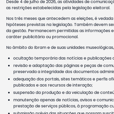
Desde 4 de julho de 2026, as atividades de comunicaçã
as restrições estabelecidas pela legislação eleitoral.
Nos três meses que antecedem as eleições, é vedada a
hipóteses previstas na legislação. Também devem ser
da gestão. Permanecem permitidas as informações est
caráter publicitário ou promocional.
No âmbito do Ibram e de suas unidades museológicas,
ocultação temporária das notícias e publicações a
revisão e adaptação das páginas e peças de comu
preservada a integridade dos documentos administ
adequação dos portais, sites temáticos e perfis ofi
publicados e aos recursos de interação;
suspensão da produção e da veiculação de conteúd
manutenção apenas de notícias, avisos e comunica
prestação de serviços públicos, à programação cul
submissão prévia das situações que possam suscita