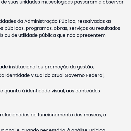
m e de suas unidades museológicas passaram a observar
tidades da Administração Pública, ressalvadas as
públicos, programas, obras, serviços ou resultados
is ou de utilidade pública que não apresentem
ade institucional ou promoção da gestão;
identidade visual do atual Governo Federal,
ive quanto à identidade visual, aos conteúdos
, relacionados ao funcionamento dos museus, à
onal e, quando necessário, à análise jurídica.