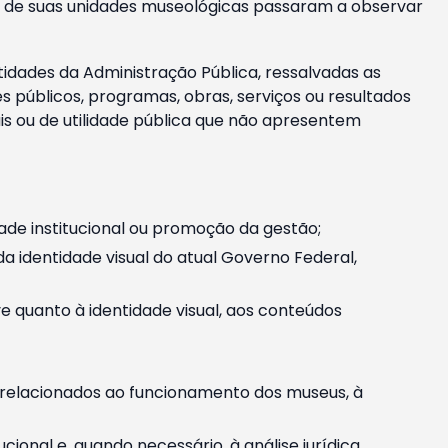
m e de suas unidades museológicas passaram a observar
tidades da Administração Pública, ressalvadas as
públicos, programas, obras, serviços ou resultados
is ou de utilidade pública que não apresentem
ade institucional ou promoção da gestão;
identidade visual do atual Governo Federal,
ive quanto à identidade visual, aos conteúdos
, relacionados ao funcionamento dos museus, à
onal e, quando necessário, à análise jurídica.