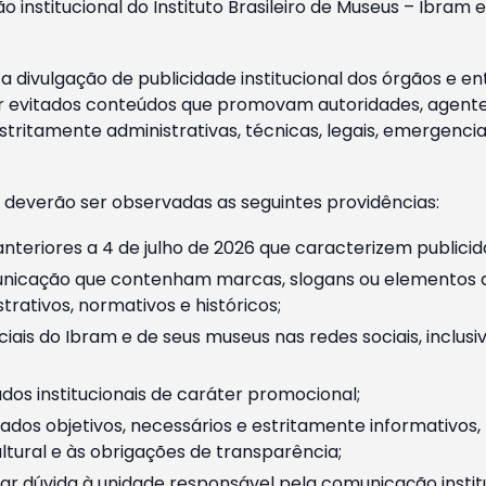
o institucional do Instituto Brasileiro de Museus – Ibra
 divulgação de publicidade institucional dos órgãos e en
 evitados conteúdos que promovam autoridades, agentes 
ritamente administrativas, técnicas, legais, emergencia
 deverão ser observadas as seguintes providências:
nteriores a 4 de julho de 2026 que caracterizem publicid
nicação que contenham marcas, slogans ou elementos da 
rativos, normativos e históricos;
ciais do Ibram e de seus museus nas redes sociais, inclus
os institucionais de caráter promocional;
dos objetivos, necessários e estritamente informativos
tural e às obrigações de transparência;
r dúvida à unidade responsável pela comunicação instituci