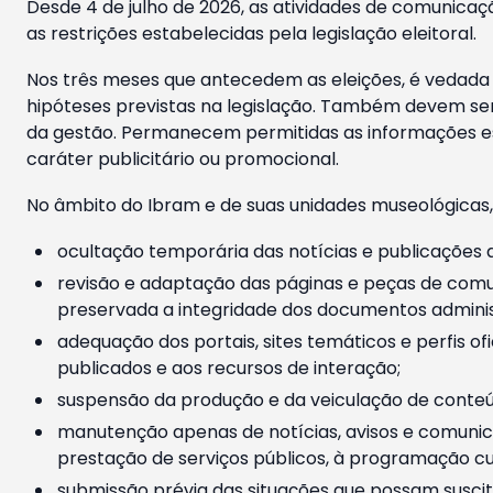
Desde 4 de julho de 2026, as atividades de comunicaçã
as restrições estabelecidas pela legislação eleitoral.
Nos três meses que antecedem as eleições, é vedada a
hipóteses previstas na legislação. Também devem ser
da gestão. Permanecem permitidas as informações est
caráter publicitário ou promocional.
No âmbito do Ibram e de suas unidades museológicas,
ocultação temporária das notícias e publicações a
revisão e adaptação das páginas e peças de comu
preservada a integridade dos documentos administ
adequação dos portais, sites temáticos e perfis ofi
publicados e aos recursos de interação;
suspensão da produção e da veiculação de conteúd
manutenção apenas de notícias, avisos e comunica
prestação de serviços públicos, à programação cul
submissão prévia das situações que possam suscita