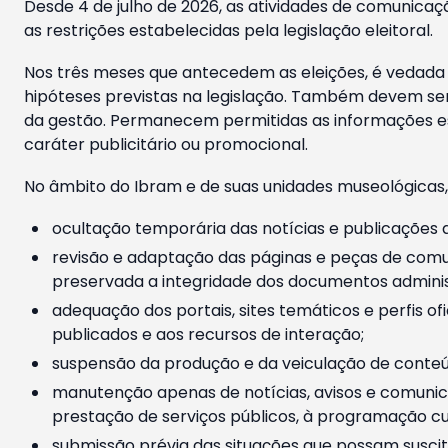
Desde 4 de julho de 2026, as atividades de comunicaçã
as restrições estabelecidas pela legislação eleitoral.
Nos três meses que antecedem as eleições, é vedada a
hipóteses previstas na legislação. Também devem ser
da gestão. Permanecem permitidas as informações est
caráter publicitário ou promocional.
No âmbito do Ibram e de suas unidades museológicas,
ocultação temporária das notícias e publicações a
revisão e adaptação das páginas e peças de comu
preservada a integridade dos documentos administ
adequação dos portais, sites temáticos e perfis ofi
publicados e aos recursos de interação;
suspensão da produção e da veiculação de conteúd
manutenção apenas de notícias, avisos e comunica
prestação de serviços públicos, à programação cul
submissão prévia das situações que possam suscita