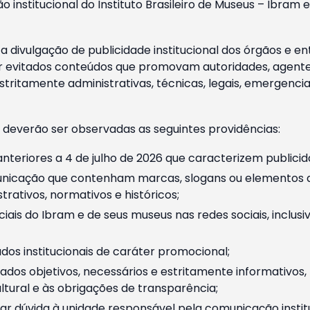
o institucional do Instituto Brasileiro de Museus – Ibra
 divulgação de publicidade institucional dos órgãos e en
 evitados conteúdos que promovam autoridades, agentes 
ritamente administrativas, técnicas, legais, emergencia
 deverão ser observadas as seguintes providências:
nteriores a 4 de julho de 2026 que caracterizem publicid
nicação que contenham marcas, slogans ou elementos da 
rativos, normativos e históricos;
ciais do Ibram e de seus museus nas redes sociais, inclus
os institucionais de caráter promocional;
dos objetivos, necessários e estritamente informativos
tural e às obrigações de transparência;
r dúvida à unidade responsável pela comunicação instituci