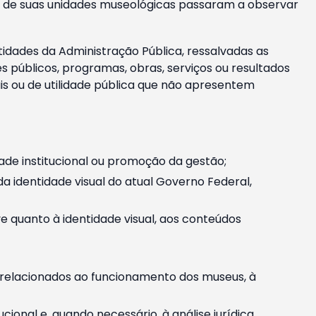
m e de suas unidades museológicas passaram a observar
tidades da Administração Pública, ressalvadas as
públicos, programas, obras, serviços ou resultados
is ou de utilidade pública que não apresentem
ade institucional ou promoção da gestão;
identidade visual do atual Governo Federal,
ive quanto à identidade visual, aos conteúdos
, relacionados ao funcionamento dos museus, à
onal e, quando necessário, à análise jurídica.