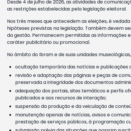
Desde 4 de julho de 2026, as atividades de comunicaçã
as restrições estabelecidas pela legislação eleitoral.
Nos três meses que antecedem as eleições, é vedada a
hipóteses previstas na legislação. Também devem ser
da gestão. Permanecem permitidas as informações est
caráter publicitário ou promocional.
No âmbito do Ibram e de suas unidades museológicas,
ocultação temporária das notícias e publicações a
revisão e adaptação das páginas e peças de comu
preservada a integridade dos documentos administ
adequação dos portais, sites temáticos e perfis ofi
publicados e aos recursos de interação;
suspensão da produção e da veiculação de conteúd
manutenção apenas de notícias, avisos e comunica
prestação de serviços públicos, à programação cul
submissão prévia das situações que possam suscita