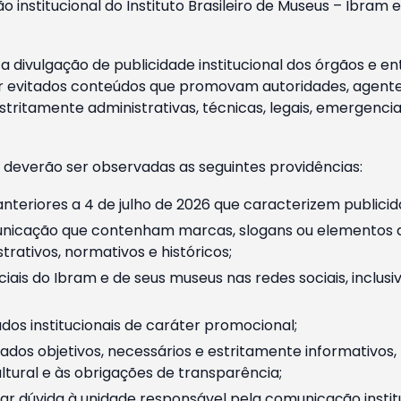
o institucional do Instituto Brasileiro de Museus – Ibra
 divulgação de publicidade institucional dos órgãos e en
 evitados conteúdos que promovam autoridades, agentes 
ritamente administrativas, técnicas, legais, emergencia
 deverão ser observadas as seguintes providências:
nteriores a 4 de julho de 2026 que caracterizem publicid
nicação que contenham marcas, slogans ou elementos da 
rativos, normativos e históricos;
ciais do Ibram e de seus museus nas redes sociais, inclus
os institucionais de caráter promocional;
dos objetivos, necessários e estritamente informativos
tural e às obrigações de transparência;
r dúvida à unidade responsável pela comunicação instituci