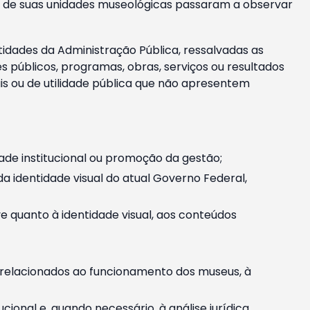
m e de suas unidades museológicas passaram a observar
tidades da Administração Pública, ressalvadas as
públicos, programas, obras, serviços ou resultados
is ou de utilidade pública que não apresentem
ade institucional ou promoção da gestão;
identidade visual do atual Governo Federal,
ive quanto à identidade visual, aos conteúdos
, relacionados ao funcionamento dos museus, à
onal e, quando necessário, à análise jurídica.