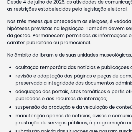
Desde 4 de julho de 2026, as atividades de comunicaçã
as restrições estabelecidas pela legislação eleitoral.
Nos três meses que antecedem as eleições, é vedada a
hipóteses previstas na legislação. Também devem ser
da gestão. Permanecem permitidas as informações est
caráter publicitário ou promocional.
No âmbito do Ibram e de suas unidades museológicas,
ocultação temporária das notícias e publicações a
revisão e adaptação das páginas e peças de comu
preservada a integridade dos documentos administ
adequação dos portais, sites temáticos e perfis ofi
publicados e aos recursos de interação;
suspensão da produção e da veiculação de conteúd
manutenção apenas de notícias, avisos e comunica
prestação de serviços públicos, à programação cul
submissão prévia das situações que possam suscita