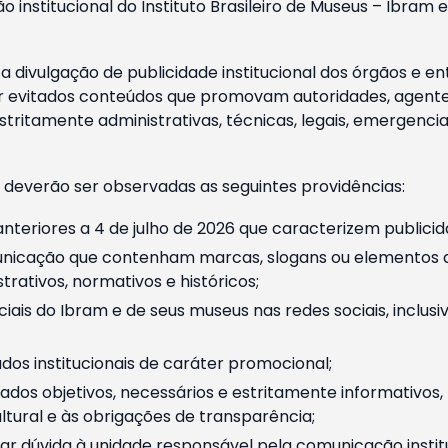
o institucional do Instituto Brasileiro de Museus – Ibra
 divulgação de publicidade institucional dos órgãos e en
 evitados conteúdos que promovam autoridades, agentes 
ritamente administrativas, técnicas, legais, emergencia
 deverão ser observadas as seguintes providências:
nteriores a 4 de julho de 2026 que caracterizem publicid
nicação que contenham marcas, slogans ou elementos da 
rativos, normativos e históricos;
ciais do Ibram e de seus museus nas redes sociais, inclus
os institucionais de caráter promocional;
dos objetivos, necessários e estritamente informativos
tural e às obrigações de transparência;
r dúvida à unidade responsável pela comunicação instituci