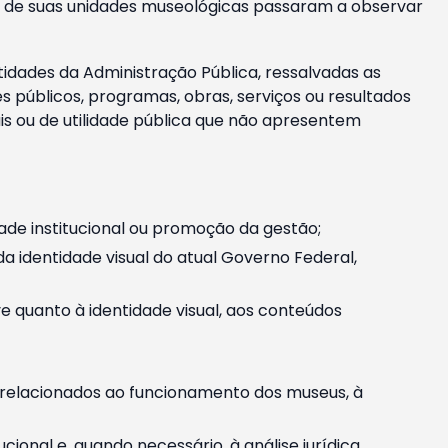
m e de suas unidades museológicas passaram a observar
tidades da Administração Pública, ressalvadas as
públicos, programas, obras, serviços ou resultados
is ou de utilidade pública que não apresentem
ade institucional ou promoção da gestão;
identidade visual do atual Governo Federal,
ive quanto à identidade visual, aos conteúdos
, relacionados ao funcionamento dos museus, à
onal e, quando necessário, à análise jurídica.