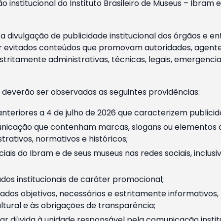
o institucional do Instituto Brasileiro de Museus – Ibra
 divulgação de publicidade institucional dos órgãos e en
 evitados conteúdos que promovam autoridades, agentes 
ritamente administrativas, técnicas, legais, emergencia
 deverão ser observadas as seguintes providências:
nteriores a 4 de julho de 2026 que caracterizem publicid
nicação que contenham marcas, slogans ou elementos da 
rativos, normativos e históricos;
ciais do Ibram e de seus museus nas redes sociais, inclus
os institucionais de caráter promocional;
dos objetivos, necessários e estritamente informativos
tural e às obrigações de transparência;
r dúvida à unidade responsável pela comunicação instituci