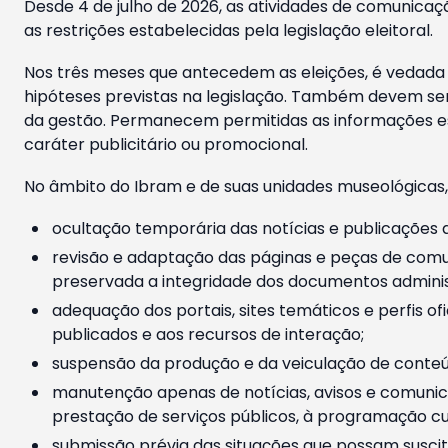
Desde 4 de julho de 2026, as atividades de comunicaçã
as restrições estabelecidas pela legislação eleitoral.
Nos três meses que antecedem as eleições, é vedada a
hipóteses previstas na legislação. Também devem ser
da gestão. Permanecem permitidas as informações est
caráter publicitário ou promocional.
No âmbito do Ibram e de suas unidades museológicas,
ocultação temporária das notícias e publicações a
revisão e adaptação das páginas e peças de comu
preservada a integridade dos documentos administ
adequação dos portais, sites temáticos e perfis ofi
publicados e aos recursos de interação;
suspensão da produção e da veiculação de conteúd
manutenção apenas de notícias, avisos e comunica
prestação de serviços públicos, à programação cul
submissão prévia das situações que possam suscita