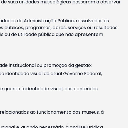
m e de suas unidades museológicas passaram a observar
tidades da Administração Pública, ressalvadas as
públicos, programas, obras, serviços ou resultados
is ou de utilidade pública que não apresentem
ade institucional ou promoção da gestão;
identidade visual do atual Governo Federal,
ive quanto à identidade visual, aos conteúdos
, relacionados ao funcionamento dos museus, à
onal e, quando necessário, à análise jurídica.