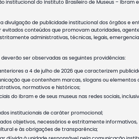
o institucional do Instituto Brasileiro de Museus – Ibra
 divulgação de publicidade institucional dos órgãos e en
 evitados conteúdos que promovam autoridades, agentes 
ritamente administrativas, técnicas, legais, emergencia
 deverão ser observadas as seguintes providências:
nteriores a 4 de julho de 2026 que caracterizem publicid
nicação que contenham marcas, slogans ou elementos da 
rativos, normativos e históricos;
ciais do Ibram e de seus museus nas redes sociais, inclus
os institucionais de caráter promocional;
dos objetivos, necessários e estritamente informativos
tural e às obrigações de transparência;
r dúvida à unidade responsável pela comunicação instituci