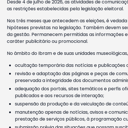
Desde 4 de julho de 2026, as atividades de comunicaçã
as restrições estabelecidas pela legislação eleitoral.
Nos três meses que antecedem as eleições, é vedada a
hipóteses previstas na legislação. Também devem ser
da gestão. Permanecem permitidas as informações est
caráter publicitário ou promocional.
No âmbito do Ibram e de suas unidades museológicas,
ocultação temporária das notícias e publicações a
revisão e adaptação das páginas e peças de comu
preservada a integridade dos documentos administ
adequação dos portais, sites temáticos e perfis ofi
publicados e aos recursos de interação;
suspensão da produção e da veiculação de conteúd
manutenção apenas de notícias, avisos e comunica
prestação de serviços públicos, à programação cul
submissão prévia das situações que possam suscita