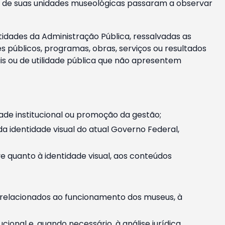
m e de suas unidades museológicas passaram a observar
tidades da Administração Pública, ressalvadas as
públicos, programas, obras, serviços ou resultados
is ou de utilidade pública que não apresentem
ade institucional ou promoção da gestão;
identidade visual do atual Governo Federal,
ive quanto à identidade visual, aos conteúdos
, relacionados ao funcionamento dos museus, à
onal e, quando necessário, à análise jurídica.