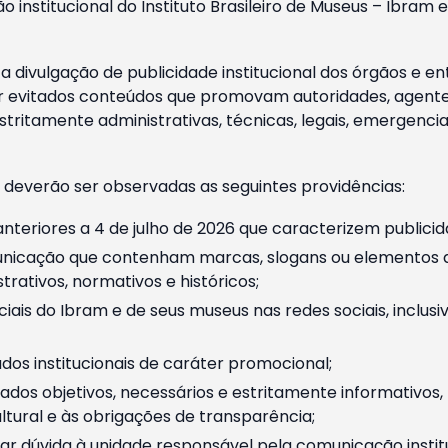
o institucional do Instituto Brasileiro de Museus – Ibra
 divulgação de publicidade institucional dos órgãos e en
 evitados conteúdos que promovam autoridades, agentes 
ritamente administrativas, técnicas, legais, emergencia
 deverão ser observadas as seguintes providências:
nteriores a 4 de julho de 2026 que caracterizem publicid
nicação que contenham marcas, slogans ou elementos da 
rativos, normativos e históricos;
ciais do Ibram e de seus museus nas redes sociais, inclus
os institucionais de caráter promocional;
dos objetivos, necessários e estritamente informativos
tural e às obrigações de transparência;
r dúvida à unidade responsável pela comunicação instituci