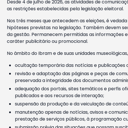
Desde 4 de julho de 2026, as atividades de comunicaçã
as restrições estabelecidas pela legislação eleitoral.
Nos três meses que antecedem as eleições, é vedada a
hipóteses previstas na legislação. Também devem ser
da gestão. Permanecem permitidas as informações est
caráter publicitário ou promocional.
No âmbito do Ibram e de suas unidades museológicas,
ocultação temporária das notícias e publicações a
revisão e adaptação das páginas e peças de comu
preservada a integridade dos documentos administ
adequação dos portais, sites temáticos e perfis ofi
publicados e aos recursos de interação;
suspensão da produção e da veiculação de conteúd
manutenção apenas de notícias, avisos e comunica
prestação de serviços públicos, à programação cul
submissão prévia das situações que possam suscita