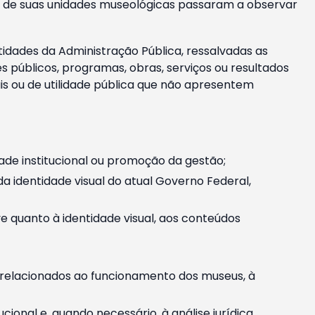
m e de suas unidades museológicas passaram a observar
tidades da Administração Pública, ressalvadas as
públicos, programas, obras, serviços ou resultados
is ou de utilidade pública que não apresentem
ade institucional ou promoção da gestão;
identidade visual do atual Governo Federal,
ive quanto à identidade visual, aos conteúdos
, relacionados ao funcionamento dos museus, à
onal e, quando necessário, à análise jurídica.