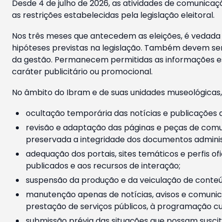
Desde 4 de julho de 2026, as atividades de comunicaçã
as restrições estabelecidas pela legislação eleitoral.
Nos três meses que antecedem as eleições, é vedada a
hipóteses previstas na legislação. Também devem ser
da gestão. Permanecem permitidas as informações est
caráter publicitário ou promocional.
No âmbito do Ibram e de suas unidades museológicas,
ocultação temporária das notícias e publicações a
revisão e adaptação das páginas e peças de comu
preservada a integridade dos documentos administ
adequação dos portais, sites temáticos e perfis ofi
publicados e aos recursos de interação;
suspensão da produção e da veiculação de conteúd
manutenção apenas de notícias, avisos e comunica
prestação de serviços públicos, à programação cul
submissão prévia das situações que possam suscita