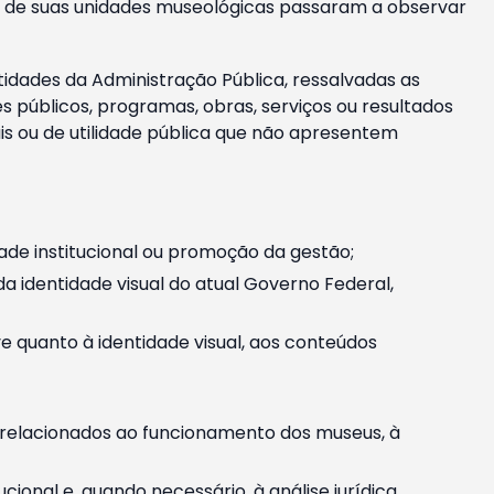
m e de suas unidades museológicas passaram a observar
tidades da Administração Pública, ressalvadas as
públicos, programas, obras, serviços ou resultados
is ou de utilidade pública que não apresentem
ade institucional ou promoção da gestão;
identidade visual do atual Governo Federal,
ive quanto à identidade visual, aos conteúdos
, relacionados ao funcionamento dos museus, à
onal e, quando necessário, à análise jurídica.