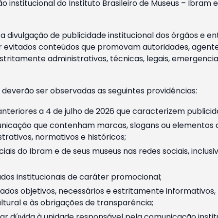
o institucional do Instituto Brasileiro de Museus – Ibra
 divulgação de publicidade institucional dos órgãos e en
 evitados conteúdos que promovam autoridades, agentes 
ritamente administrativas, técnicas, legais, emergencia
 deverão ser observadas as seguintes providências:
nteriores a 4 de julho de 2026 que caracterizem publicid
nicação que contenham marcas, slogans ou elementos da 
rativos, normativos e históricos;
ciais do Ibram e de seus museus nas redes sociais, inclus
os institucionais de caráter promocional;
dos objetivos, necessários e estritamente informativos
tural e às obrigações de transparência;
r dúvida à unidade responsável pela comunicação instituci