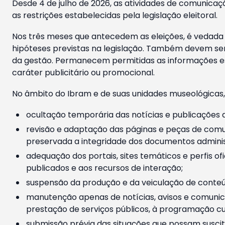
Desde 4 de julho de 2026, as atividades de comunicaçã
as restrições estabelecidas pela legislação eleitoral.
Nos três meses que antecedem as eleições, é vedada a
hipóteses previstas na legislação. Também devem ser
da gestão. Permanecem permitidas as informações est
caráter publicitário ou promocional.
No âmbito do Ibram e de suas unidades museológicas,
ocultação temporária das notícias e publicações a
revisão e adaptação das páginas e peças de comu
preservada a integridade dos documentos administ
adequação dos portais, sites temáticos e perfis ofi
publicados e aos recursos de interação;
suspensão da produção e da veiculação de conteúd
manutenção apenas de notícias, avisos e comunica
prestação de serviços públicos, à programação cul
submissão prévia das situações que possam suscita