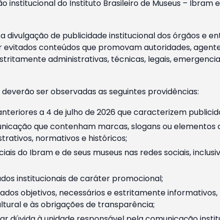
o institucional do Instituto Brasileiro de Museus – Ibra
 divulgação de publicidade institucional dos órgãos e en
 evitados conteúdos que promovam autoridades, agentes 
ritamente administrativas, técnicas, legais, emergencia
 deverão ser observadas as seguintes providências:
nteriores a 4 de julho de 2026 que caracterizem publicid
nicação que contenham marcas, slogans ou elementos da 
rativos, normativos e históricos;
ciais do Ibram e de seus museus nas redes sociais, inclus
os institucionais de caráter promocional;
dos objetivos, necessários e estritamente informativos
tural e às obrigações de transparência;
r dúvida à unidade responsável pela comunicação instituci