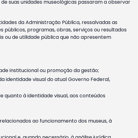
m e de suas unidades museológicas passaram a observar
tidades da Administração Pública, ressalvadas as
públicos, programas, obras, serviços ou resultados
is ou de utilidade pública que não apresentem
ade institucional ou promoção da gestão;
identidade visual do atual Governo Federal,
ive quanto à identidade visual, aos conteúdos
, relacionados ao funcionamento dos museus, à
onal e, quando necessário, à análise jurídica.