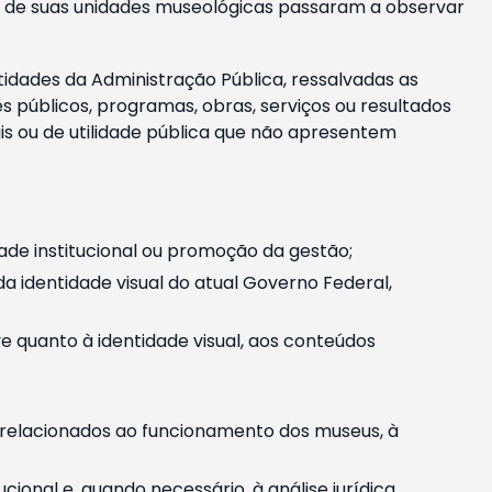
m e de suas unidades museológicas passaram a observar
tidades da Administração Pública, ressalvadas as
públicos, programas, obras, serviços ou resultados
is ou de utilidade pública que não apresentem
ade institucional ou promoção da gestão;
identidade visual do atual Governo Federal,
ive quanto à identidade visual, aos conteúdos
, relacionados ao funcionamento dos museus, à
onal e, quando necessário, à análise jurídica.