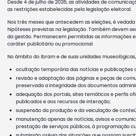
Desde 4 de julho de 2026, as atividades de comunicaçã
as restrições estabelecidas pela legislação eleitoral.
Nos três meses que antecedem as eleições, é vedada a
hipóteses previstas na legislação. Também devem ser
da gestão. Permanecem permitidas as informações est
caráter publicitário ou promocional.
No âmbito do Ibram e de suas unidades museológicas,
ocultação temporária das notícias e publicações a
revisão e adaptação das páginas e peças de comu
preservada a integridade dos documentos administ
adequação dos portais, sites temáticos e perfis ofi
publicados e aos recursos de interação;
suspensão da produção e da veiculação de conteúd
manutenção apenas de notícias, avisos e comunica
prestação de serviços públicos, à programação cul
submissão prévia das situações que possam suscita