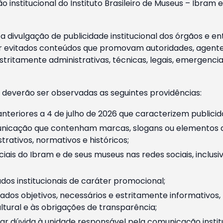
o institucional do Instituto Brasileiro de Museus – Ibra
 divulgação de publicidade institucional dos órgãos e en
 evitados conteúdos que promovam autoridades, agentes 
ritamente administrativas, técnicas, legais, emergencia
 deverão ser observadas as seguintes providências:
nteriores a 4 de julho de 2026 que caracterizem publicid
nicação que contenham marcas, slogans ou elementos da 
rativos, normativos e históricos;
ciais do Ibram e de seus museus nas redes sociais, inclus
os institucionais de caráter promocional;
dos objetivos, necessários e estritamente informativos
tural e às obrigações de transparência;
r dúvida à unidade responsável pela comunicação instituci