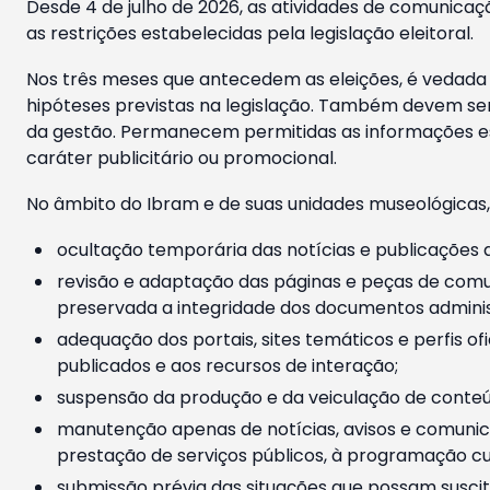
Desde 4 de julho de 2026, as atividades de comunicaçã
as restrições estabelecidas pela legislação eleitoral.
Nos três meses que antecedem as eleições, é vedada a
hipóteses previstas na legislação. Também devem ser
da gestão. Permanecem permitidas as informações est
caráter publicitário ou promocional.
No âmbito do Ibram e de suas unidades museológicas,
ocultação temporária das notícias e publicações a
revisão e adaptação das páginas e peças de comu
preservada a integridade dos documentos administ
adequação dos portais, sites temáticos e perfis ofi
publicados e aos recursos de interação;
suspensão da produção e da veiculação de conteúd
manutenção apenas de notícias, avisos e comunica
prestação de serviços públicos, à programação cul
submissão prévia das situações que possam suscita