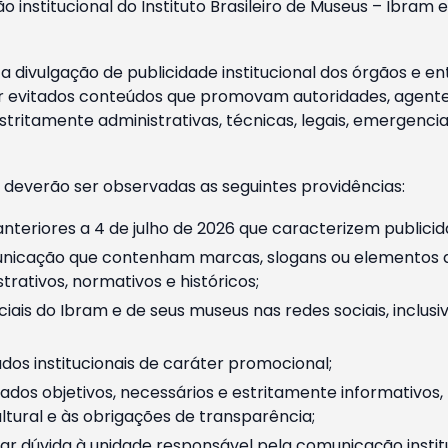
o institucional do Instituto Brasileiro de Museus – Ibra
 divulgação de publicidade institucional dos órgãos e en
 evitados conteúdos que promovam autoridades, agentes 
ritamente administrativas, técnicas, legais, emergencia
 deverão ser observadas as seguintes providências:
nteriores a 4 de julho de 2026 que caracterizem publicid
nicação que contenham marcas, slogans ou elementos da 
rativos, normativos e históricos;
ciais do Ibram e de seus museus nas redes sociais, inclus
os institucionais de caráter promocional;
dos objetivos, necessários e estritamente informativos
tural e às obrigações de transparência;
r dúvida à unidade responsável pela comunicação instituci