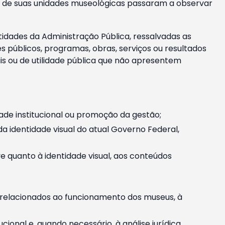
m e de suas unidades museológicas passaram a observar
tidades da Administração Pública, ressalvadas as
públicos, programas, obras, serviços ou resultados
is ou de utilidade pública que não apresentem
ade institucional ou promoção da gestão;
identidade visual do atual Governo Federal,
ive quanto à identidade visual, aos conteúdos
, relacionados ao funcionamento dos museus, à
onal e, quando necessário, à análise jurídica.