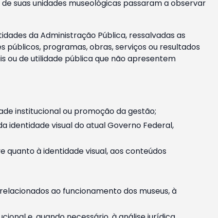
m e de suas unidades museológicas passaram a observar
tidades da Administração Pública, ressalvadas as
públicos, programas, obras, serviços ou resultados
is ou de utilidade pública que não apresentem
ade institucional ou promoção da gestão;
identidade visual do atual Governo Federal,
ive quanto à identidade visual, aos conteúdos
, relacionados ao funcionamento dos museus, à
onal e, quando necessário, à análise jurídica.