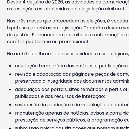
Desde 4 de julho de 2026, as atividades de comunicaçã
as restrições estabelecidas pela legislação eleitoral.
Nos três meses que antecedem as eleições, é vedada a
hipóteses previstas na legislação. Também devem ser
da gestão. Permanecem permitidas as informações est
caráter publicitário ou promocional.
No âmbito do Ibram e de suas unidades museológicas,
ocultação temporária das notícias e publicações a
revisão e adaptação das páginas e peças de comu
preservada a integridade dos documentos administ
adequação dos portais, sites temáticos e perfis ofi
publicados e aos recursos de interação;
suspensão da produção e da veiculação de conteúd
manutenção apenas de notícias, avisos e comunica
prestação de serviços públicos, à programação cul
submissão prévia das situações que possam suscita