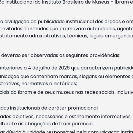
o institucional do Instituto Brasileiro de Museus – Ibra
 divulgação de publicidade institucional dos órgãos e en
 evitados conteúdos que promovam autoridades, agentes 
ritamente administrativas, técnicas, legais, emergencia
 deverão ser observadas as seguintes providências:
nteriores a 4 de julho de 2026 que caracterizem publicid
nicação que contenham marcas, slogans ou elementos da 
rativos, normativos e históricos;
ciais do Ibram e de seus museus nas redes sociais, inclus
os institucionais de caráter promocional;
dos objetivos, necessários e estritamente informativos
tural e às obrigações de transparência;
r dúvida à unidade responsável pela comunicação instituci