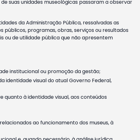
m e de suas unidades museológicas passaram a observar
tidades da Administração Pública, ressalvadas as
públicos, programas, obras, serviços ou resultados
is ou de utilidade pública que não apresentem
ade institucional ou promoção da gestão;
identidade visual do atual Governo Federal,
ive quanto à identidade visual, aos conteúdos
, relacionados ao funcionamento dos museus, à
onal e, quando necessário, à análise jurídica.