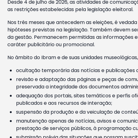
Desde 4 de julho de 2026, as atividades de comunicaçã
as restrições estabelecidas pela legislação eleitoral.
Nos três meses que antecedem as eleições, é vedada a
hipóteses previstas na legislação. Também devem ser
da gestão. Permanecem permitidas as informações est
caráter publicitário ou promocional.
No âmbito do Ibram e de suas unidades museológicas,
ocultação temporária das notícias e publicações a
revisão e adaptação das páginas e peças de comu
preservada a integridade dos documentos administ
adequação dos portais, sites temáticos e perfis ofi
publicados e aos recursos de interação;
suspensão da produção e da veiculação de conteúd
manutenção apenas de notícias, avisos e comunica
prestação de serviços públicos, à programação cul
submissão prévia das situações que possam suscita