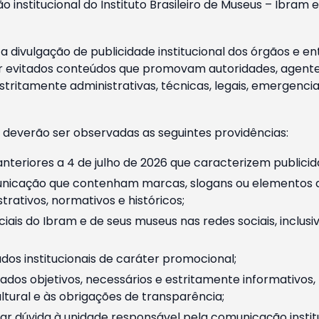
o institucional do Instituto Brasileiro de Museus – Ibra
 divulgação de publicidade institucional dos órgãos e en
 evitados conteúdos que promovam autoridades, agentes 
ritamente administrativas, técnicas, legais, emergencia
 deverão ser observadas as seguintes providências:
nteriores a 4 de julho de 2026 que caracterizem publicid
nicação que contenham marcas, slogans ou elementos da 
rativos, normativos e históricos;
ciais do Ibram e de seus museus nas redes sociais, inclus
os institucionais de caráter promocional;
dos objetivos, necessários e estritamente informativos
tural e às obrigações de transparência;
r dúvida à unidade responsável pela comunicação instituci