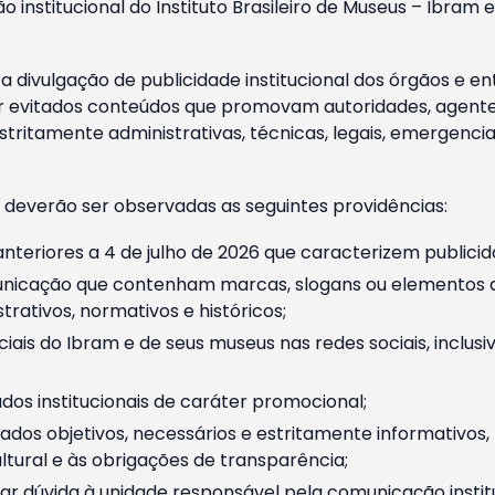
o institucional do Instituto Brasileiro de Museus – Ibra
 divulgação de publicidade institucional dos órgãos e en
 evitados conteúdos que promovam autoridades, agentes 
ritamente administrativas, técnicas, legais, emergencia
 deverão ser observadas as seguintes providências:
nteriores a 4 de julho de 2026 que caracterizem publicid
nicação que contenham marcas, slogans ou elementos da 
rativos, normativos e históricos;
ciais do Ibram e de seus museus nas redes sociais, inclus
os institucionais de caráter promocional;
dos objetivos, necessários e estritamente informativos
tural e às obrigações de transparência;
r dúvida à unidade responsável pela comunicação instituci