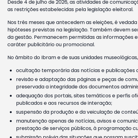
Desde 4 de julho de 2026, as atividades de comunicaçã
as restrições estabelecidas pela legislação eleitoral.
Nos três meses que antecedem as eleições, é vedada a
hipóteses previstas na legislação. Também devem ser
da gestão. Permanecem permitidas as informações est
caráter publicitário ou promocional.
No âmbito do Ibram e de suas unidades museológicas,
ocultação temporária das notícias e publicações a
revisão e adaptação das páginas e peças de comu
preservada a integridade dos documentos administ
adequação dos portais, sites temáticos e perfis ofi
publicados e aos recursos de interação;
suspensão da produção e da veiculação de conteúd
manutenção apenas de notícias, avisos e comunica
prestação de serviços públicos, à programação cul
submissão prévia das situações que possam suscita