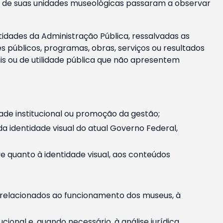
m e de suas unidades museológicas passaram a observar
tidades da Administração Pública, ressalvadas as
públicos, programas, obras, serviços ou resultados
is ou de utilidade pública que não apresentem
ade institucional ou promoção da gestão;
identidade visual do atual Governo Federal,
ive quanto à identidade visual, aos conteúdos
, relacionados ao funcionamento dos museus, à
onal e, quando necessário, à análise jurídica.