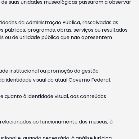
m e de suas unidades museológicas passaram a observar
tidades da Administração Pública, ressalvadas as
públicos, programas, obras, serviços ou resultados
is ou de utilidade pública que não apresentem
ade institucional ou promoção da gestão;
identidade visual do atual Governo Federal,
ive quanto à identidade visual, aos conteúdos
, relacionados ao funcionamento dos museus, à
onal e, quando necessário, à análise jurídica.