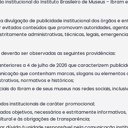
o institucional do Instituto Brasileiro de Museus – Ibra
 divulgação de publicidade institucional dos órgãos e en
 evitados conteúdos que promovam autoridades, agentes 
ritamente administrativas, técnicas, legais, emergencia
 deverão ser observadas as seguintes providências:
nteriores a 4 de julho de 2026 que caracterizem publicid
nicação que contenham marcas, slogans ou elementos da 
rativos, normativos e históricos;
ciais do Ibram e de seus museus nas redes sociais, inclus
os institucionais de caráter promocional;
dos objetivos, necessários e estritamente informativos
tural e às obrigações de transparência;
r dúvida à unidade responsável pela comunicação instituci