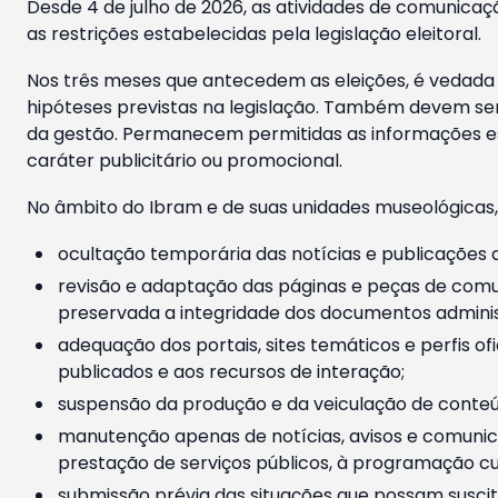
Desde 4 de julho de 2026, as atividades de comunicaçã
as restrições estabelecidas pela legislação eleitoral.
Nos três meses que antecedem as eleições, é vedada a
hipóteses previstas na legislação. Também devem ser
da gestão. Permanecem permitidas as informações est
caráter publicitário ou promocional.
No âmbito do Ibram e de suas unidades museológicas,
ocultação temporária das notícias e publicações a
revisão e adaptação das páginas e peças de comu
preservada a integridade dos documentos administ
adequação dos portais, sites temáticos e perfis ofi
publicados e aos recursos de interação;
suspensão da produção e da veiculação de conteúd
manutenção apenas de notícias, avisos e comunica
prestação de serviços públicos, à programação cul
submissão prévia das situações que possam suscita