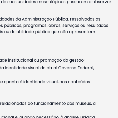
m e de suas unidades museológicas passaram a observar
tidades da Administração Pública, ressalvadas as
públicos, programas, obras, serviços ou resultados
is ou de utilidade pública que não apresentem
ade institucional ou promoção da gestão;
identidade visual do atual Governo Federal,
ive quanto à identidade visual, aos conteúdos
, relacionados ao funcionamento dos museus, à
onal e, quando necessário, à análise jurídica.