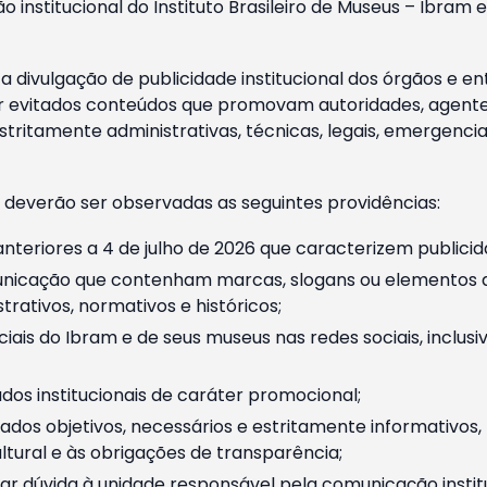
o institucional do Instituto Brasileiro de Museus – Ibra
 divulgação de publicidade institucional dos órgãos e en
 evitados conteúdos que promovam autoridades, agentes 
ritamente administrativas, técnicas, legais, emergencia
 deverão ser observadas as seguintes providências:
nteriores a 4 de julho de 2026 que caracterizem publicid
nicação que contenham marcas, slogans ou elementos da 
rativos, normativos e históricos;
ciais do Ibram e de seus museus nas redes sociais, inclus
os institucionais de caráter promocional;
dos objetivos, necessários e estritamente informativos
tural e às obrigações de transparência;
r dúvida à unidade responsável pela comunicação instituci