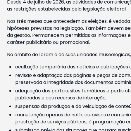
Desde 4 de julho de 2026, as atividades de comunicaçã
as restrições estabelecidas pela legislação eleitoral.
Nos três meses que antecedem as eleições, é vedada a
hipóteses previstas na legislação. Também devem ser
da gestão. Permanecem permitidas as informações est
caráter publicitário ou promocional.
No âmbito do Ibram e de suas unidades museológicas,
ocultação temporária das notícias e publicações a
revisão e adaptação das páginas e peças de comu
preservada a integridade dos documentos administ
adequação dos portais, sites temáticos e perfis ofi
publicados e aos recursos de interação;
suspensão da produção e da veiculação de conteúd
manutenção apenas de notícias, avisos e comunica
prestação de serviços públicos, à programação cul
submissão prévia das situações que possam suscita