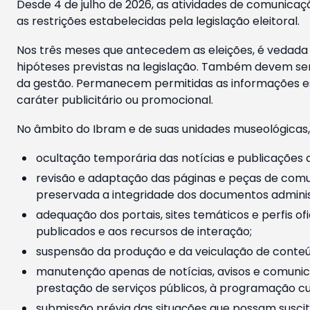
Desde 4 de julho de 2026, as atividades de comunicaçã
as restrições estabelecidas pela legislação eleitoral.
Nos três meses que antecedem as eleições, é vedada a
hipóteses previstas na legislação. Também devem ser
da gestão. Permanecem permitidas as informações est
caráter publicitário ou promocional.
No âmbito do Ibram e de suas unidades museológicas,
ocultação temporária das notícias e publicações a
revisão e adaptação das páginas e peças de comu
preservada a integridade dos documentos administ
adequação dos portais, sites temáticos e perfis ofi
publicados e aos recursos de interação;
suspensão da produção e da veiculação de conteúd
manutenção apenas de notícias, avisos e comunica
prestação de serviços públicos, à programação cul
submissão prévia das situações que possam suscita