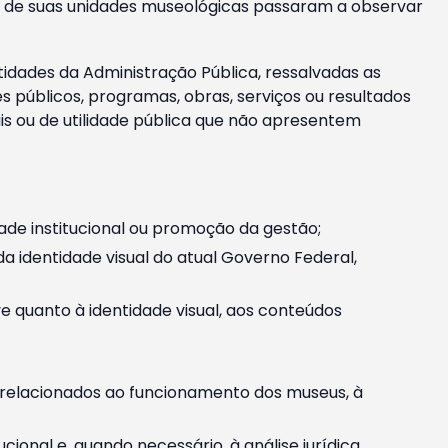
m e de suas unidades museológicas passaram a observar
tidades da Administração Pública, ressalvadas as
públicos, programas, obras, serviços ou resultados
is ou de utilidade pública que não apresentem
ade institucional ou promoção da gestão;
identidade visual do atual Governo Federal,
ive quanto à identidade visual, aos conteúdos
, relacionados ao funcionamento dos museus, à
onal e, quando necessário, à análise jurídica.