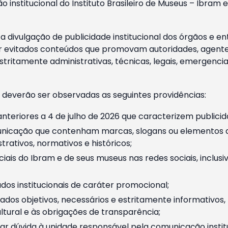
o institucional do Instituto Brasileiro de Museus – Ibra
 divulgação de publicidade institucional dos órgãos e en
 evitados conteúdos que promovam autoridades, agentes 
ritamente administrativas, técnicas, legais, emergencia
 deverão ser observadas as seguintes providências:
nteriores a 4 de julho de 2026 que caracterizem publicid
nicação que contenham marcas, slogans ou elementos da 
rativos, normativos e históricos;
ciais do Ibram e de seus museus nas redes sociais, inclus
os institucionais de caráter promocional;
dos objetivos, necessários e estritamente informativos
tural e às obrigações de transparência;
r dúvida à unidade responsável pela comunicação instituci