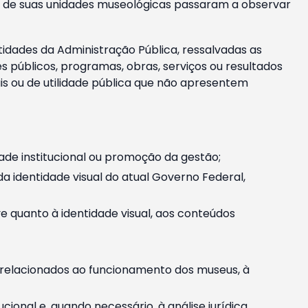
m e de suas unidades museológicas passaram a observar
tidades da Administração Pública, ressalvadas as
públicos, programas, obras, serviços ou resultados
is ou de utilidade pública que não apresentem
ade institucional ou promoção da gestão;
identidade visual do atual Governo Federal,
ive quanto à identidade visual, aos conteúdos
, relacionados ao funcionamento dos museus, à
onal e, quando necessário, à análise jurídica.