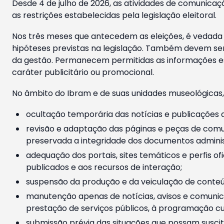
Desde 4 de julho de 2026, as atividades de comunicaçã
as restrições estabelecidas pela legislação eleitoral.
Nos três meses que antecedem as eleições, é vedada a
hipóteses previstas na legislação. Também devem ser
da gestão. Permanecem permitidas as informações est
caráter publicitário ou promocional.
No âmbito do Ibram e de suas unidades museológicas,
ocultação temporária das notícias e publicações a
revisão e adaptação das páginas e peças de comu
preservada a integridade dos documentos administ
adequação dos portais, sites temáticos e perfis ofi
publicados e aos recursos de interação;
suspensão da produção e da veiculação de conteúd
manutenção apenas de notícias, avisos e comunica
prestação de serviços públicos, à programação cul
submissão prévia das situações que possam suscita