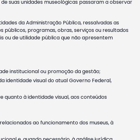
m e de suas unidades museológicas passaram a observar
tidades da Administração Pública, ressalvadas as
públicos, programas, obras, serviços ou resultados
is ou de utilidade pública que não apresentem
ade institucional ou promoção da gestão;
identidade visual do atual Governo Federal,
ive quanto à identidade visual, aos conteúdos
, relacionados ao funcionamento dos museus, à
onal e, quando necessário, à análise jurídica.