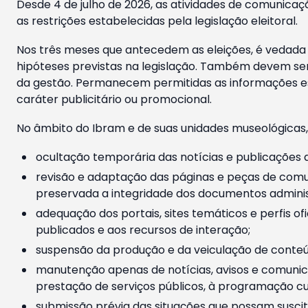
Desde 4 de julho de 2026, as atividades de comunicaçã
as restrições estabelecidas pela legislação eleitoral.
Nos três meses que antecedem as eleições, é vedada a
hipóteses previstas na legislação. Também devem ser
da gestão. Permanecem permitidas as informações est
caráter publicitário ou promocional.
No âmbito do Ibram e de suas unidades museológicas,
ocultação temporária das notícias e publicações a
revisão e adaptação das páginas e peças de comu
preservada a integridade dos documentos administ
adequação dos portais, sites temáticos e perfis ofi
publicados e aos recursos de interação;
suspensão da produção e da veiculação de conteúd
manutenção apenas de notícias, avisos e comunica
prestação de serviços públicos, à programação cul
submissão prévia das situações que possam suscita