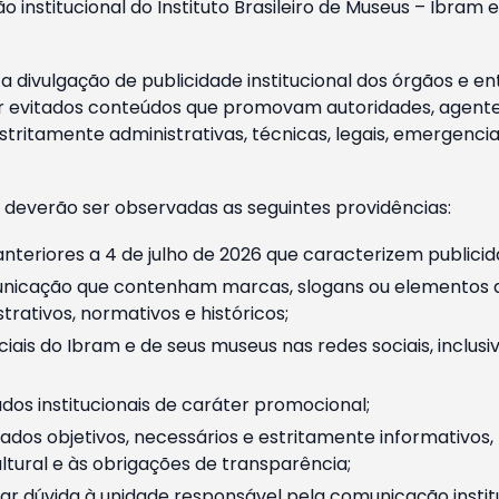
o institucional do Instituto Brasileiro de Museus – Ibra
 divulgação de publicidade institucional dos órgãos e en
 evitados conteúdos que promovam autoridades, agentes 
ritamente administrativas, técnicas, legais, emergencia
 deverão ser observadas as seguintes providências:
nteriores a 4 de julho de 2026 que caracterizem publicid
nicação que contenham marcas, slogans ou elementos da 
rativos, normativos e históricos;
ciais do Ibram e de seus museus nas redes sociais, inclus
os institucionais de caráter promocional;
dos objetivos, necessários e estritamente informativos
tural e às obrigações de transparência;
r dúvida à unidade responsável pela comunicação instituci